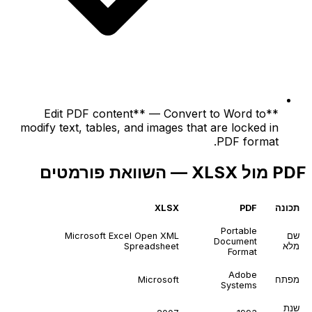
**Edit PDF content** — Convert to Word to
modify text, tables, and images that are locked in
PDF format.
PDF מול XLSX — השוואת פורמטים
תכונה
PDF
XLSX
Portable
שם
Microsoft Excel Open XML
Document
מלא
Spreadsheet
Format
Adobe
מפתח
Microsoft
Systems
שנת