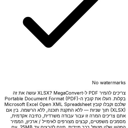
No watermarks
צריכים להמיר PDF ל-XLSX? MegaConvert עושה את זה
בקלות. העלו את קובץ ה-Portable Document Format (PDF)
שלכם וקבלו קובץ Microsoft Excel Open XML Spreadsheet
(XLSX) תוך שניות — ללא התקנת תוכנה, ללא הרשמה. בין אם
אתם צריכים המרה זו עבור עבודה משרדית, כתיבה אקדמית,
מסמכים משפטיים, קבצים מצורפים לאימייל / ארכיון, הממיר
המקוון שלנו מטפל בכך מיידית. חינם לקבצים עד 25MB, עם