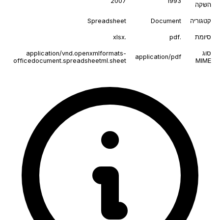
2007
1993
השקה
קטגוריה
Document
Spreadsheet
סיומת
.pdf
.xlsx
סוג
application/vnd.openxmlformats-
application/pdf
officedocument.spreadsheetml.sheet
MIME