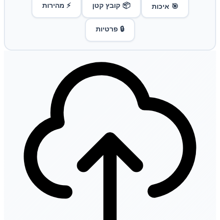
📦 קובץ קטן
⚡ מהירות
🎯 איכות
🔒 פרטיות