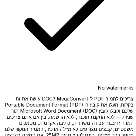
No watermarks
צריכים להמיר PDF ל-DOC? MegaConvert עושה את זה
בקלות. העלו את קובץ ה-Portable Document Format (PDF)
שלכם וקבלו קובץ Microsoft Word Document (DOC) תוך
שניות — ללא התקנת תוכנה, ללא הרשמה. בין אם אתם צריכים
המרה זו עבור עבודה משרדית, כתיבה אקדמית, מסמכים
משפטיים, קבצים מצורפים לאימייל / ארכיון, הממיר המקוון שלנו
מטפל בכך מיידית. חינם לקבצים עד 25MB, עם תמיכה בקבצים