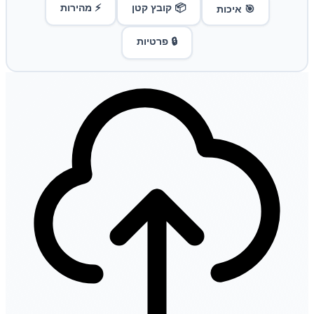
📦 קובץ קטן
⚡ מהירות
🎯 איכות
🔒 פרטיות