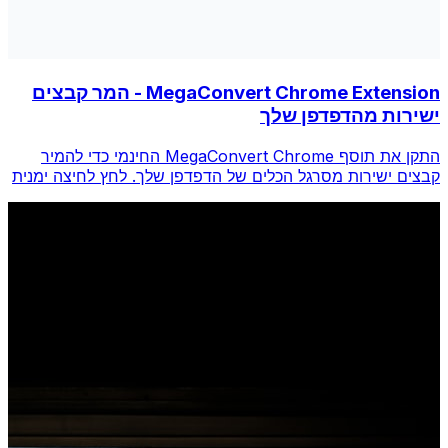
MegaConvert Chrome Extension - המר קבצים
ישירות מהדפדפן שלך
התקן את תוסף MegaConvert Chrome החינמי כדי להמיר
קבצים ישירות מסרגל הכלים של הדפדפן שלך. לחץ לחיצה ימנית
על כל קובץ להמרה, גש לכל הכלים באופן מיידי מ-Chrome.