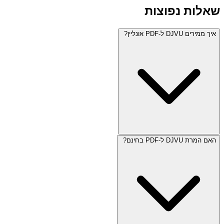
שאלות נפוצות
איך ממירים DJVU ל-PDF אונליין?
האם המרת DJVU ל-PDF בחינם?