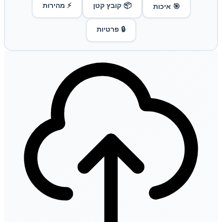
📦 קובץ קטן
⚡ מהירות
🎯 איכות
🔒 פרטיות