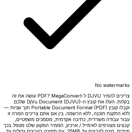
No watermarks
צריכים להמיר DJVU ל-PDF? MegaConvert עושה את זה
בקלות. העלו את קובץ ה-DjVu Document (DJVU) שלכם
וקבלו קובץ Portable Document Format (PDF) תוך שניות —
ללא התקנת תוכנה, ללא הרשמה. בין אם אתם צריכים המרה זו
עבור עבודה משרדית, כתיבה אקדמית, מסמכים משפטיים,
קבצים מצורפים לאימייל / ארכיון, הממיר המקוון שלנו מטפל בכך
מיידית. חינם לקבצים עד 25MB, עם תמיכה בקבצים גדולים עד