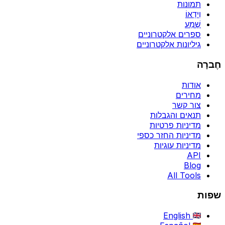
תמונות
וִידֵאוֹ
שֶׁמַע
ספרים אלקטרוניים
גיליונות אלקטרוניים
חֶברָה
אודות
מחירים
צור קשר
תנאים והגבלות
מדיניות פרטיות
מדיניות החזר כספי
מדיניות עוגיות
API
Blog
All Tools
שפות
English