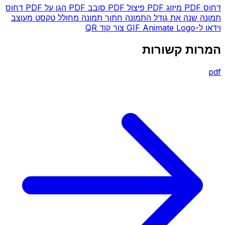
דחוס PDF
מיזוג PDF
פיצול PDF
סובב PDF
הגן על PDF
דחוס
תמונה
שנה את גודל התמונה
חתוך תמונה
מחולל טקסט מעוצב
וידאו ל-GIF
Animate Logo
צור קוד QR
המרות קשורות
pdf