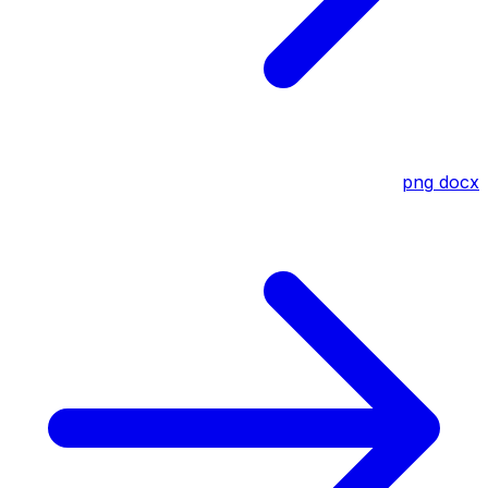
png
docx