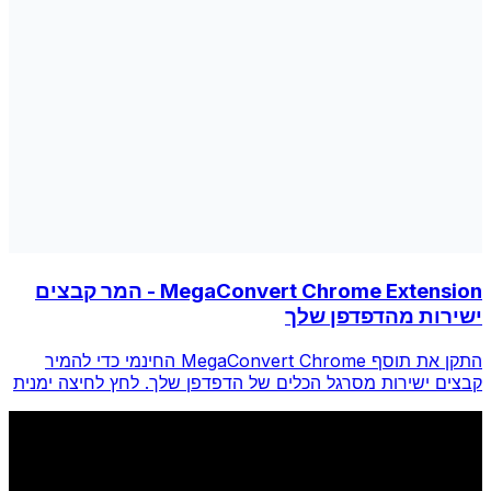
MegaConvert Chrome Extension - המר קבצים
ישירות מהדפדפן שלך
התקן את תוסף MegaConvert Chrome החינמי כדי להמיר
קבצים ישירות מסרגל הכלים של הדפדפן שלך. לחץ לחיצה ימנית
על כל קובץ להמרה, גש לכל הכלים באופן מיידי מ-Chrome.