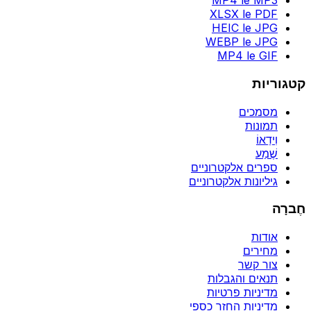
MP4 le MP3
XLSX le PDF
HEIC le JPG
WEBP le JPG
MP4 le GIF
קטגוריות
מסמכים
תמונות
וִידֵאוֹ
שֶׁמַע
ספרים אלקטרוניים
גיליונות אלקטרוניים
חֶברָה
אודות
מחירים
צור קשר
תנאים והגבלות
מדיניות פרטיות
מדיניות החזר כספי