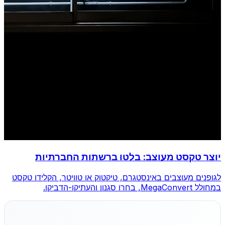
יוצר טקסט מעוצב: בלטו ברשתות החברתיות
לגופנים מעוצבים באינסטגרם, טיקטוק או טוויטר, הקלידו טקסט
במחולל MegaConvert, בחרו סגנון והעתיקו-הדביקו.