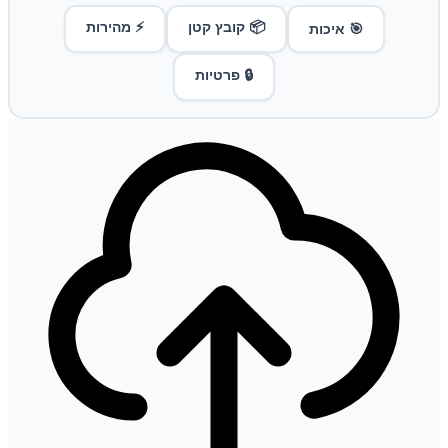
📦 קובץ קטן
⚡ מהירות
🎯 איכות
🔒 פרטיות