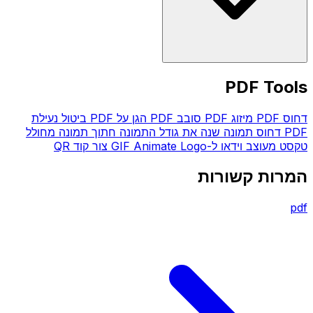
PDF Tools
דחוס PDF
מיזוג PDF
סובב PDF
הגן על PDF
ביטול נעילת
PDF
דחוס תמונה
שנה את גודל התמונה
חתוך תמונה
מחולל
טקסט מעוצב
וידאו ל-GIF
Animate Logo
צור קוד QR
המרות קשורות
pdf