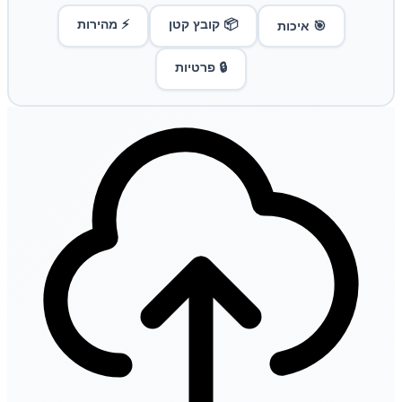
📦 קובץ קטן
⚡ מהירות
🎯 איכות
🔒 פרטיות