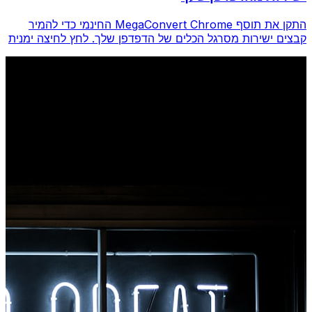
התקן את תוסף MegaConvert Chrome החינמי כדי להמיר
קבצים ישירות מסרגל הכלים של הדפדפן שלך. לחץ לחיצה ימנית
על כל קובץ להמרה, גש לכל הכלים באופן מיידי מ-Chrome.