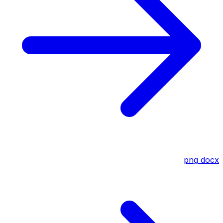
png
docx