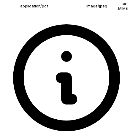
סוג
application/pdf
image/jpeg
MIME