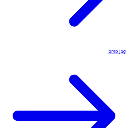
bmp
jpg