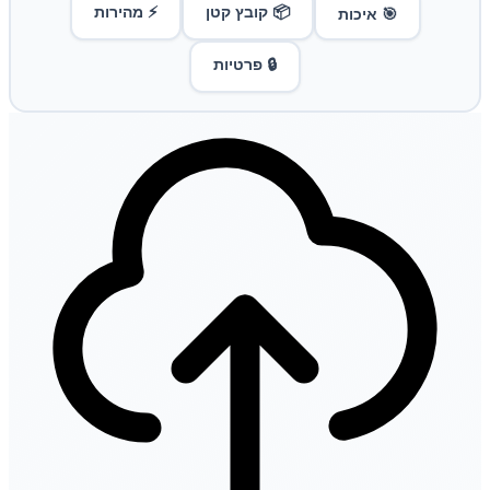
📦 קובץ קטן
⚡ מהירות
🎯 איכות
🔒 פרטיות