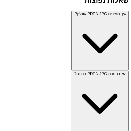
שאלות נפוצות
איך ממירים JPG ל-PDF אונליין?
האם המרת JPG ל-PDF בחינם?