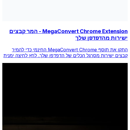
MegaConvert Chrome Extension - המר קבצים
ישירות מהדפדפן שלך
התקן את תוסף MegaConvert Chrome החינמי כדי להמיר
קבצים ישירות מסרגל הכלים של הדפדפן שלך. לחץ לחיצה ימנית
על כל קובץ להמרה, גש לכל הכלים באופן מיידי מ-Chrome.