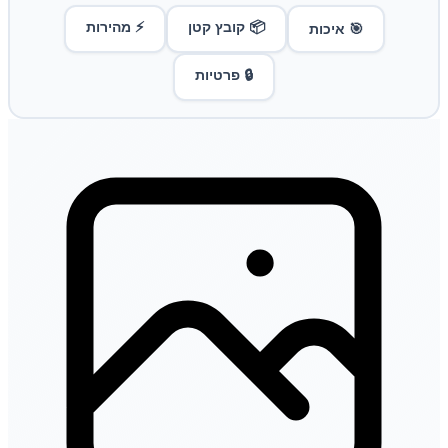
📦 קובץ קטן
⚡ מהירות
🎯 איכות
🔒 פרטיות