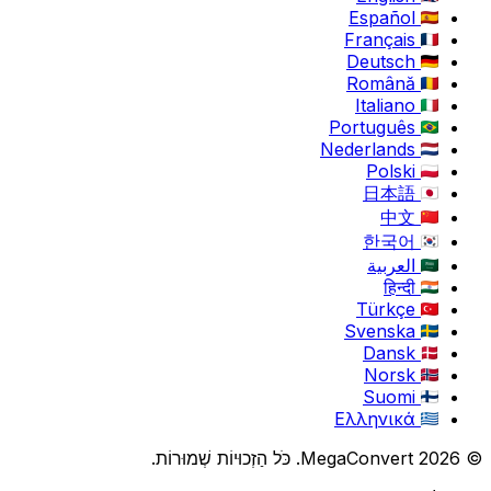
Español
Français
Deutsch
Română
Italiano
Português
Nederlands
Polski
日本語
中文
한국어
العربية
हिन्दी
Türkçe
Svenska
Dansk
Norsk
Suomi
Ελληνικά
© 2026 MegaConvert. כֹּל הַזְכוּיוֹת שְׁמוּרוֹת.