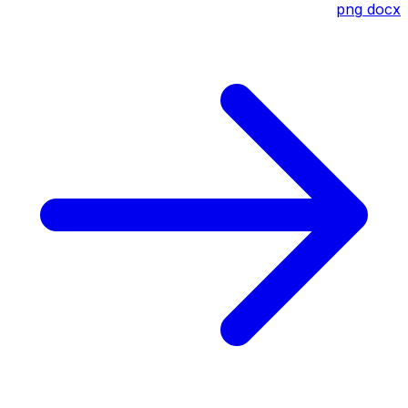
png
docx