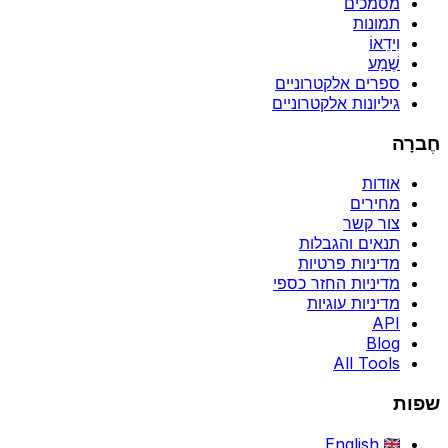
מסמכים
תמונות
וִידֵאוֹ
שֶׁמַע
ספרים אלקטרוניים
גיליונות אלקטרוניים
חֶברָה
אודות
מחירים
צור קשר
תנאים והגבלות
מדיניות פרטיות
מדיניות החזר כספי
מדיניות עוגיות
API
Blog
All Tools
שפות
English