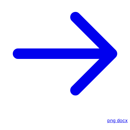
png
docx