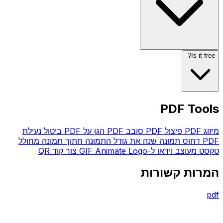
Is it free?
PDF Tools
מיזוג PDF
פיצול PDF
סובב PDF
הגן על PDF
ביטול נעילת
PDF
דחוס תמונה
שנה את גודל התמונה
חתוך תמונה
מחולל
טקסט מעוצב
וידאו ל-GIF
Animate Logo
צור קוד QR
המרות קשורות
pdf