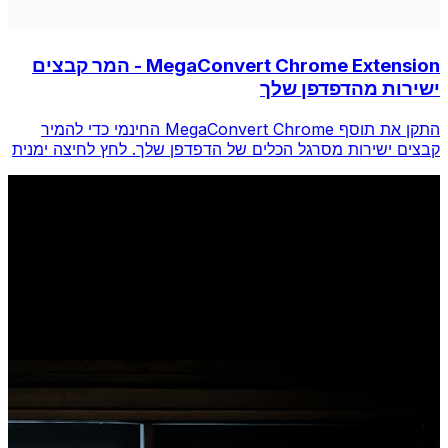
MegaConvert Chrome Extension - המר קבצים
ישירות מהדפדפן שלך
התקן את תוסף MegaConvert Chrome החינמי כדי להמיר
קבצים ישירות מסרגל הכלים של הדפדפן שלך. לחץ לחיצה ימנית
על כל קובץ להמרה, גש לכל הכלים באופן מיידי מ-Chrome.