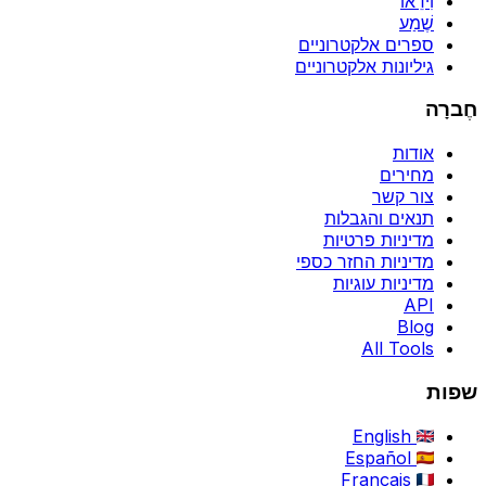
וִידֵאוֹ
שֶׁמַע
ספרים אלקטרוניים
גיליונות אלקטרוניים
חֶברָה
אודות
מחירים
צור קשר
תנאים והגבלות
מדיניות פרטיות
מדיניות החזר כספי
מדיניות עוגיות
API
Blog
All Tools
שפות
English
Español
Français