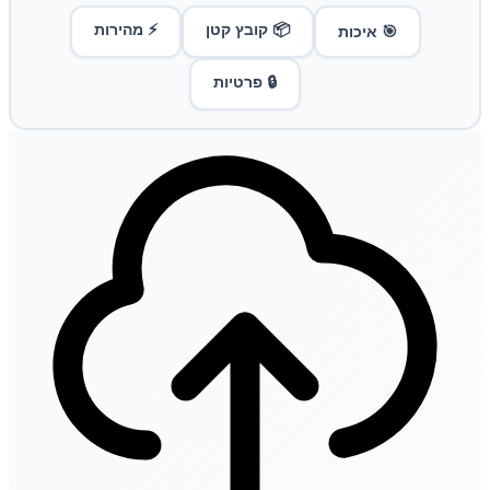
📦 קובץ קטן
⚡ מהירות
🎯 איכות
🔒 פרטיות