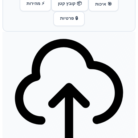
📦 קובץ קטן
⚡ מהירות
🎯 איכות
🔒 פרטיות