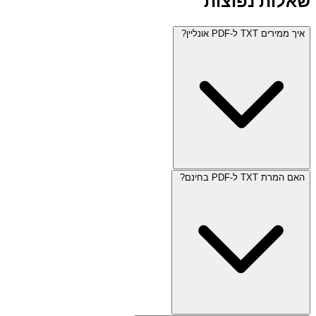
שאלות נפוצות
איך ממירים TXT ל-PDF אונליין?
האם המרת TXT ל-PDF בחינם?