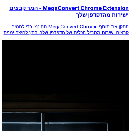
MegaConvert Chrome Extension - המר קבצים
ישירות מהדפדפן שלך
התקן את תוסף MegaConvert Chrome החינמי כדי להמיר
קבצים ישירות מסרגל הכלים של הדפדפן שלך. לחץ לחיצה ימנית
על כל קובץ להמרה, גש לכל הכלים באופן מיידי מ-Chrome.