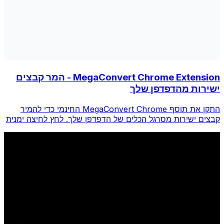
MegaConvert Chrome Extension - המר קבצים
ישירות מהדפדפן שלך
התקן את תוסף MegaConvert Chrome החינמי כדי להמיר
קבצים ישירות מסרגל הכלים של הדפדפן שלך. לחץ לחיצה ימנית
על כל קובץ להמרה, גש לכל הכלים באופן מיידי מ-Chrome.