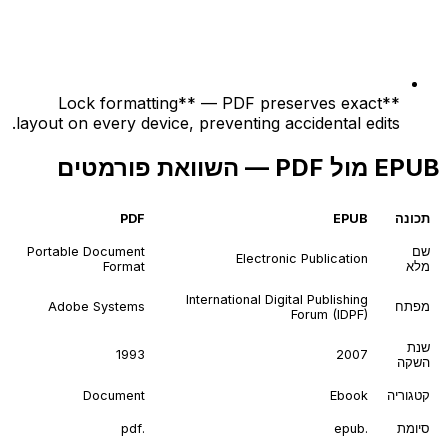
**Lock formatting** — PDF preserves exact
layout on every device, preventing accidental edits.
EPUB מול PDF — השוואת פורמטים
תכונה
EPUB
PDF
שם
Portable Document
Electronic Publication
מלא
Format
International Digital Publishing
מפתח
Adobe Systems
Forum (IDPF)
שנת
1993
2007
השקה
קטגוריה
Ebook
Document
סיומת
.epub
.pdf