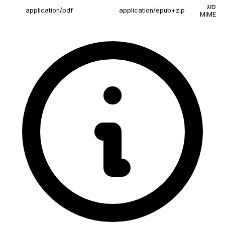
סוג
application/pdf
application/epub+zip
MIME