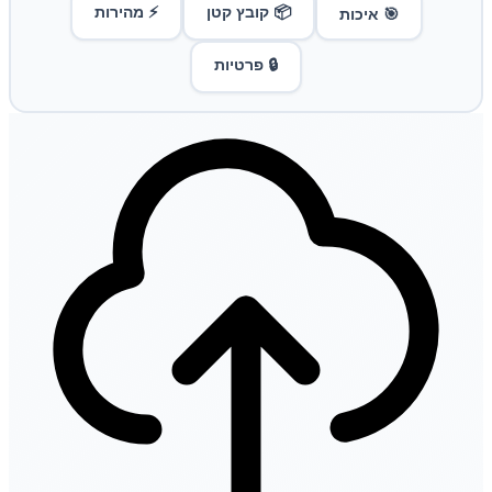
📦 קובץ קטן
⚡ מהירות
🎯 איכות
🔒 פרטיות