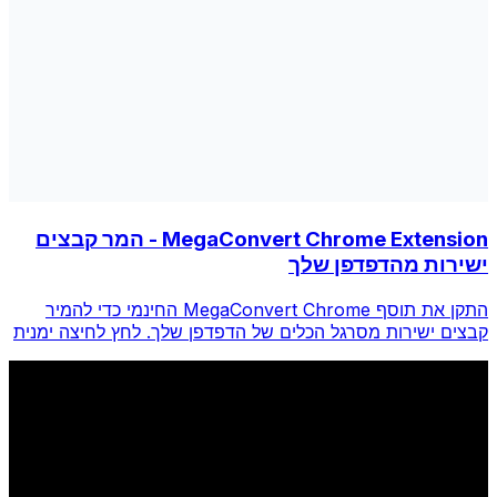
MegaConvert Chrome Extension - המר קבצים
ישירות מהדפדפן שלך
התקן את תוסף MegaConvert Chrome החינמי כדי להמיר
קבצים ישירות מסרגל הכלים של הדפדפן שלך. לחץ לחיצה ימנית
על כל קובץ להמרה, גש לכל הכלים באופן מיידי מ-Chrome.