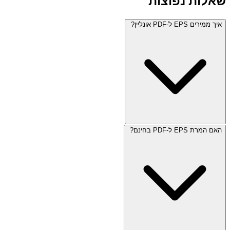
שאלות נפוצות
איך ממירים EPS ל-PDF אונליין?
האם המרת EPS ל-PDF בחינם?