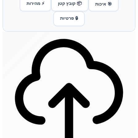
📦 קובץ קטן
⚡ מהירות
🎯 איכות
🔒 פרטיות