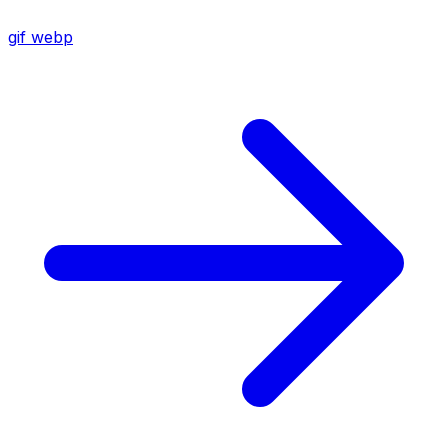
gif
webp