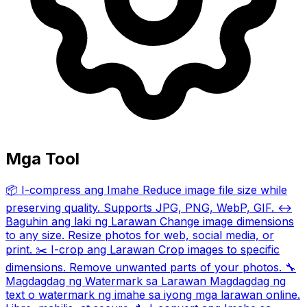
Mga Tool
📦
I-compress ang Imahe
Reduce image file size while
preserving quality. Supports JPG, PNG, WebP, GIF.
↔️
Baguhin ang laki ng Larawan
Change image dimensions
to any size. Resize photos for web, social media, or
print.
✂️
I-crop ang Larawan
Crop images to specific
dimensions. Remove unwanted parts of your photos.
🔧
Magdagdag ng Watermark sa Larawan
Magdagdag ng
text o watermark ng imahe sa iyong mga larawan online.