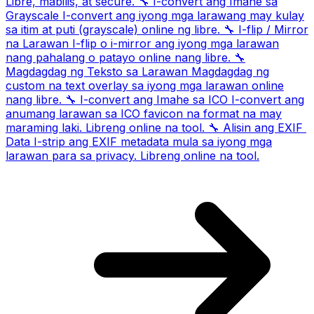
Libre, mabilis, at secure.
🔧
I-convert ang Imahe sa
Grayscale
I-convert ang iyong mga larawang may kulay
sa itim at puti (grayscale) online ng libre.
🔧
I-flip / Mirror
na Larawan
I-flip o i-mirror ang iyong mga larawan
nang pahalang o patayo online nang libre.
🔧
Magdagdag ng Teksto sa Larawan
Magdagdag ng
custom na text overlay sa iyong mga larawan online
nang libre.
🔧
I-convert ang Imahe sa ICO
I-convert ang
anumang larawan sa ICO favicon na format na may
maraming laki. Libreng online na tool.
🔧
Alisin ang EXIF ​​
Data
I-strip ang EXIF ​​metadata mula sa iyong mga
larawan para sa privacy. Libreng online na tool.