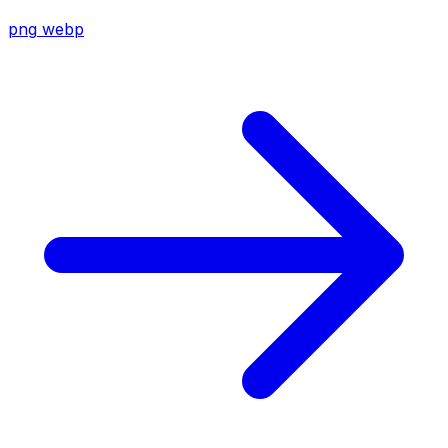
png
webp