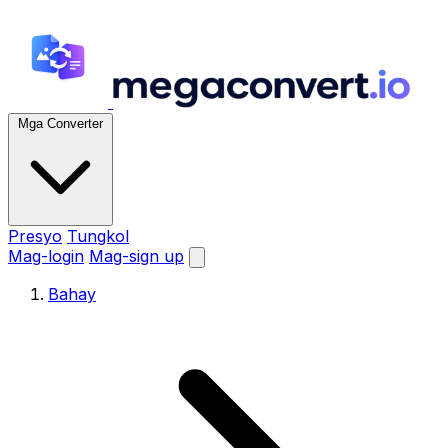
Mga Converter
Presyo
Tungkol
Mag-login
Mag-sign up
Bahay