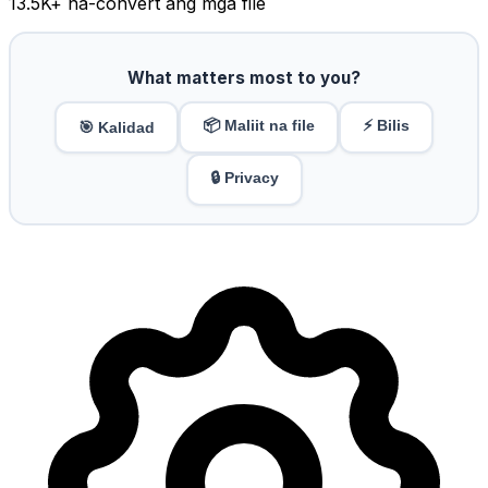
13.5K
+ na-convert ang mga file
What matters most to you?
📦 Maliit na file
⚡ Bilis
🎯 Kalidad
🔒 Privacy