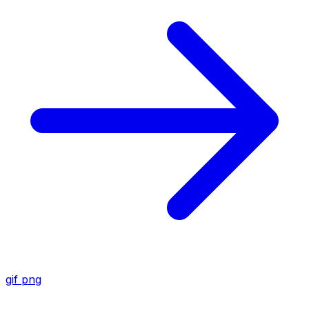
gif
png