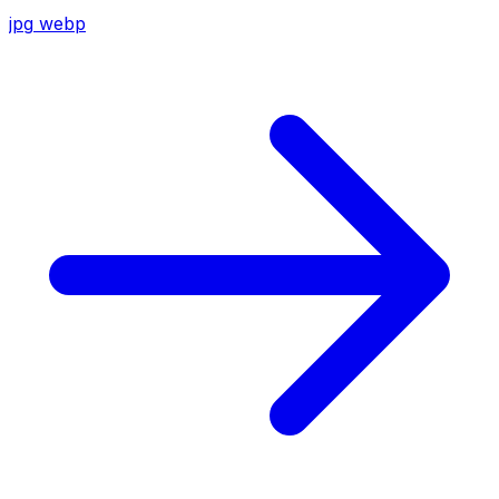
jpg
webp