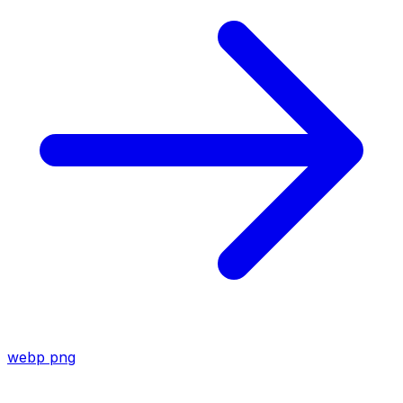
webp
png