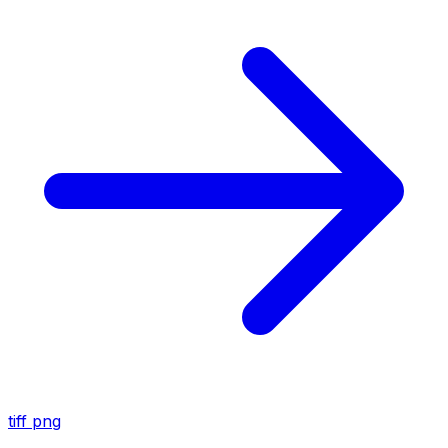
tiff
png