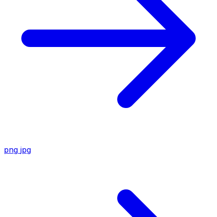
png
jpg