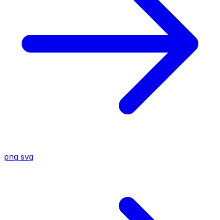
png
svg