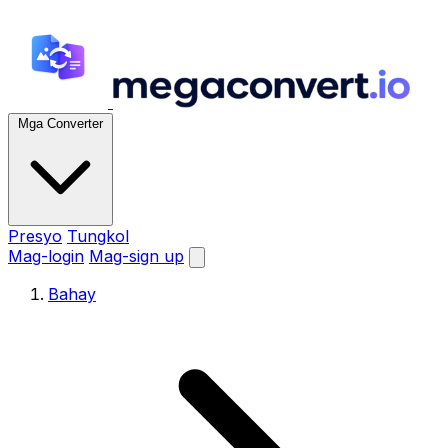
Mga Converter
Presyo
Tungkol
Mag-login
Mag-sign up
Bahay