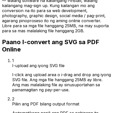
— walang software na kailangang i-install, walang
kailangang mag-sign up. Kung kailangan mo ang
conversion na ito para sa web development,
photography, graphic design, social media / pag-print,
agarang pinoproseso ito ng aming online converter.
Libre para sa mga file hanggang 25MB, na may suporta
para sa mas malalaking file hanggang 2GB.
Paano I-convert ang SVG sa PDF
Online
1
I-upload ang iyong SVG file
I-click ang upload area o i-drag and drop ang iyong
SVG file. Ang mga file hanggang 25MB ay libre.
Ang mas malalaking file ay sinusuportahan sa
pamamagitan ng pay-per-use.
2
Piliin ang PDF bilang output format
Awtomatikong napili ang PDF sa pahinang ito.