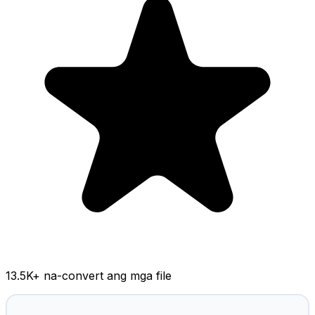
13.5K
+ na-convert ang mga file