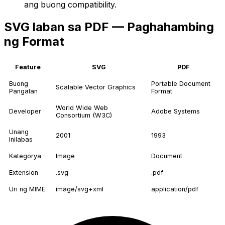
ang buong compatibility.
SVG laban sa PDF — Paghahambing
ng Format
Feature
SVG
PDF
Buong
Portable Document
Scalable Vector Graphics
Pangalan
Format
World Wide Web
Developer
Adobe Systems
Consortium (W3C)
Unang
2001
1993
Inilabas
Kategorya
Image
Document
Extension
.svg
.pdf
Uri ng MIME
image/svg+xml
application/pdf