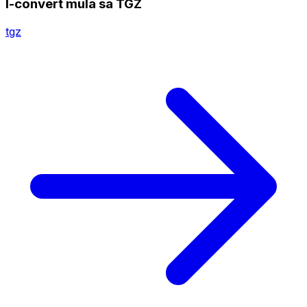
I-convert mula sa TGZ
tgz