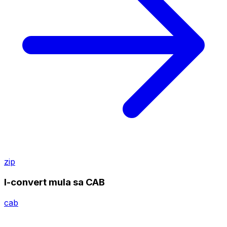
zip
I-convert mula sa CAB
cab