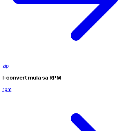
zip
I-convert mula sa RPM
rpm