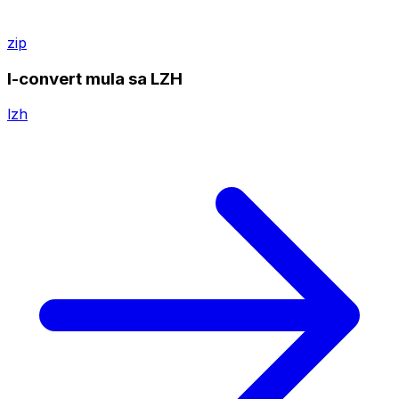
zip
I-convert mula sa LZH
lzh