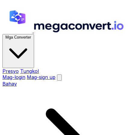
Mga Converter
Presyo
Tungkol
Mag-login
Mag-sign up
Bahay