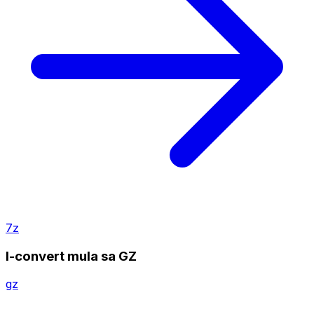
7z
I-convert mula sa GZ
gz