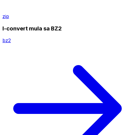
zip
I-convert mula sa BZ2
bz2