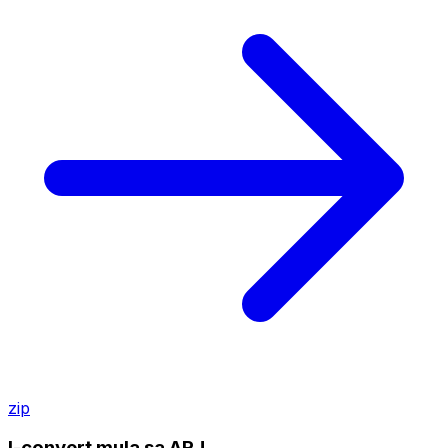
zip
I-convert mula sa ARJ