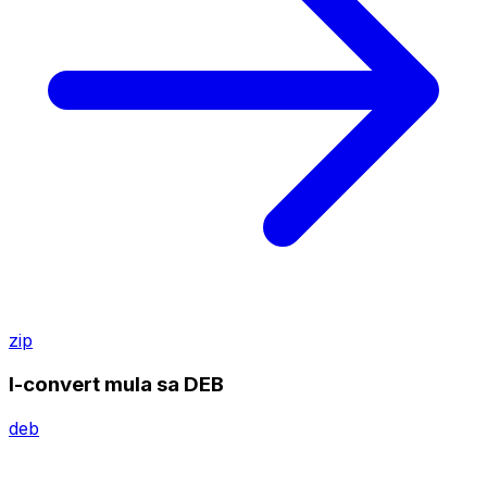
zip
I-convert mula sa DEB
deb