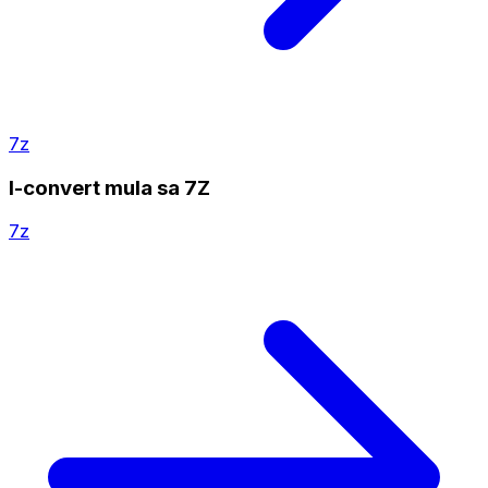
7z
I-convert mula sa 7Z
7z