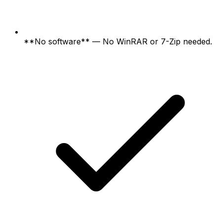
**No software** — No WinRAR or 7-Zip needed.