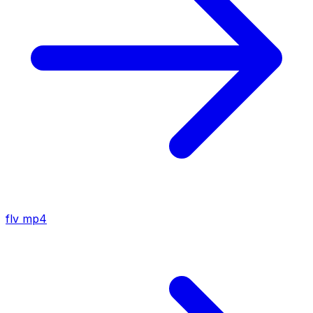
flv
mp4