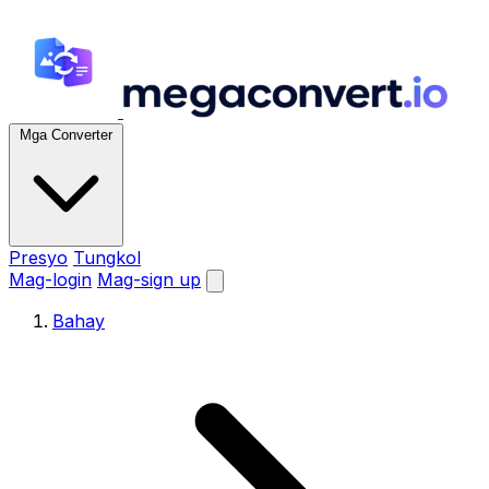
Mga Converter
Presyo
Tungkol
Mag-login
Mag-sign up
Bahay