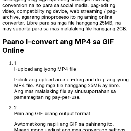
conversion na ito para sa social media, pag-edit ng
video, compatibility ng device, web streaming / pag-
archive, agarang pinoproseso ito ng aming online
converter. Libre para sa mga file hanggang 25MB, na
may suporta para sa mas malalaking file hanggang 2GB.
Paano I-convert ang MP4 sa GIF
Online
1
I-upload ang iyong MP4 file
I-click ang upload area o i-drag and drop ang iyong
MP4 file. Ang mga file hanggang 25MB ay libre.
Ang mas malalaking file ay sinusuportahan sa
pamamagitan ng pay-per-use.
2
Piliin ang GIF bilang output format
Awtomatikong napili ang GIF sa pahinang ito.
Maaari mong i-adjust ang mga conversion settings