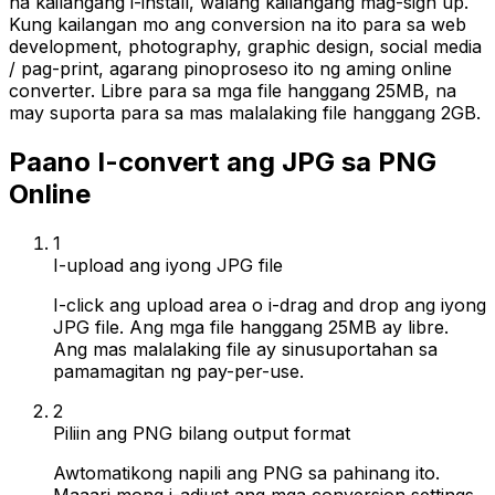
na kailangang i-install, walang kailangang mag-sign up.
Kung kailangan mo ang conversion na ito para sa web
development, photography, graphic design, social media
/ pag-print, agarang pinoproseso ito ng aming online
converter. Libre para sa mga file hanggang 25MB, na
may suporta para sa mas malalaking file hanggang 2GB.
Paano I-convert ang JPG sa PNG
Online
1
I-upload ang iyong JPG file
I-click ang upload area o i-drag and drop ang iyong
JPG file. Ang mga file hanggang 25MB ay libre.
Ang mas malalaking file ay sinusuportahan sa
pamamagitan ng pay-per-use.
2
Piliin ang PNG bilang output format
Awtomatikong napili ang PNG sa pahinang ito.
Maaari mong i-adjust ang mga conversion settings