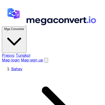
Mga Converter
Presyo
Tungkol
Mag-login
Mag-sign up
Bahay