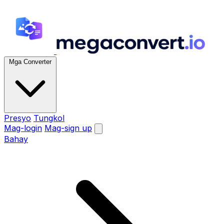
Mga Converter
Presyo
Tungkol
Mag-login
Mag-sign up
Bahay