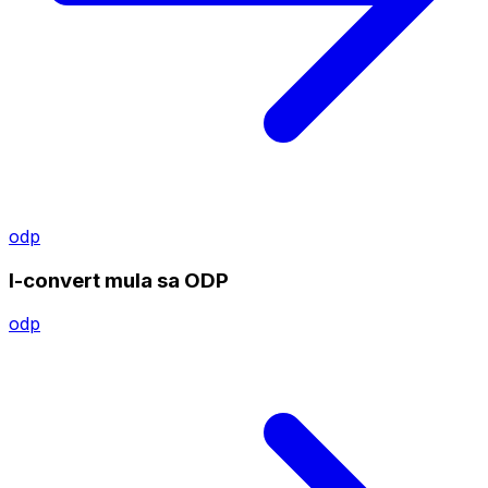
odp
I-convert mula sa ODP
odp