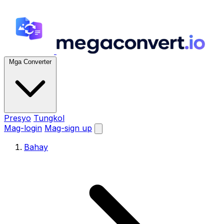
Mga Converter
Presyo
Tungkol
Mag-login
Mag-sign up
Bahay