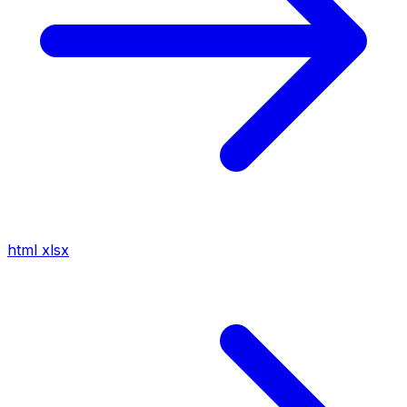
html
xlsx