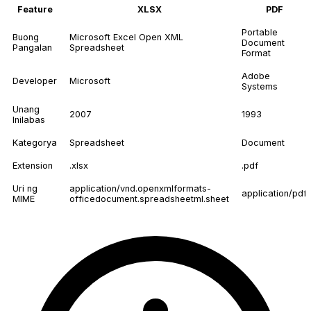
Feature
XLSX
PDF
Portable
Buong
Microsoft Excel Open XML
Document
Pangalan
Spreadsheet
Format
Adobe
Developer
Microsoft
Systems
Unang
2007
1993
Inilabas
Kategorya
Spreadsheet
Document
Extension
.xlsx
.pdf
Uri ng
application/vnd.openxmlformats-
application/pdf
MIME
officedocument.spreadsheetml.sheet