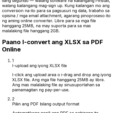
ilang segundo — walang software na kailangang i-install,
walang kailangang mag-sign up. Kung kailangan mo ang
conversion na ito para sa pagsusuri ng data, trabaho sa
opisina / mga email attachment, agarang pinoproseso ito
ng aming online converter. Libre para sa mga file
hanggang 25MB, na may suporta para sa mas
malalaking file hanggang 2GB.
Paano I-convert ang XLSX sa PDF
Online
1
I-upload ang iyong XLSX file
I-click ang upload area o i-drag and drop ang iyong
XLSX file. Ang mga file hanggang 25MB ay libre.
Ang mas malalaking file ay sinusuportahan sa
pamamagitan ng pay-per-use.
2
Piliin ang PDF bilang output format
Awtomatikong napili ang PDF sa pahinang ito.