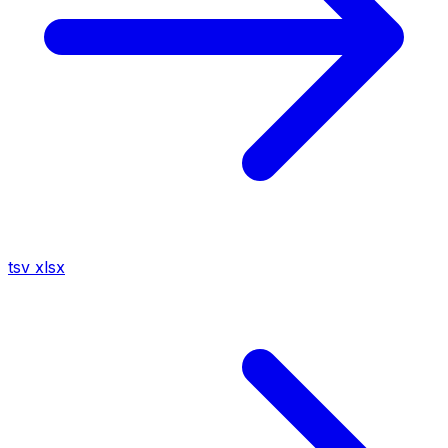
tsv
xlsx