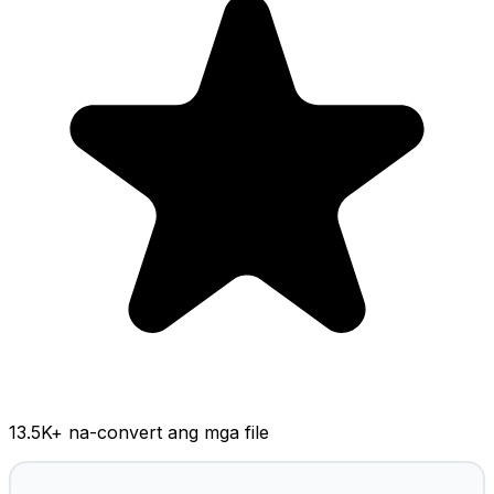
13.5K
+ na-convert ang mga file