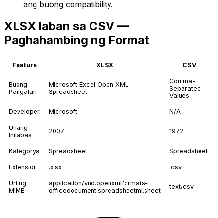
ang buong compatibility.
XLSX laban sa CSV —
Paghahambing ng Format
Feature
XLSX
CSV
Comma-
Buong
Microsoft Excel Open XML
Separated
Pangalan
Spreadsheet
Values
Developer
Microsoft
N/A
Unang
2007
1972
Inilabas
Kategorya
Spreadsheet
Spreadsheet
Extension
.xlsx
.csv
Uri ng
application/vnd.openxmlformats-
text/csv
MIME
officedocument.spreadsheetml.sheet