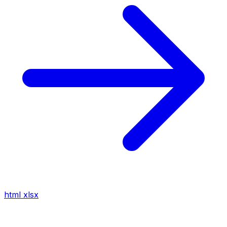
html
xlsx