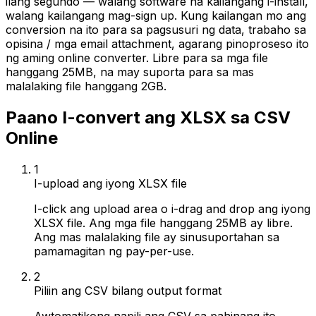
ilang segundo — walang software na kailangang i-install,
walang kailangang mag-sign up. Kung kailangan mo ang
conversion na ito para sa pagsusuri ng data, trabaho sa
opisina / mga email attachment, agarang pinoproseso ito
ng aming online converter. Libre para sa mga file
hanggang 25MB, na may suporta para sa mas
malalaking file hanggang 2GB.
Paano I-convert ang XLSX sa CSV
Online
1
I-upload ang iyong XLSX file
I-click ang upload area o i-drag and drop ang iyong
XLSX file. Ang mga file hanggang 25MB ay libre.
Ang mas malalaking file ay sinusuportahan sa
pamamagitan ng pay-per-use.
2
Piliin ang CSV bilang output format
Awtomatikong napili ang CSV sa pahinang ito.