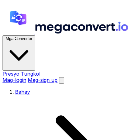
Mga Converter
Presyo
Tungkol
Mag-login
Mag-sign up
Bahay