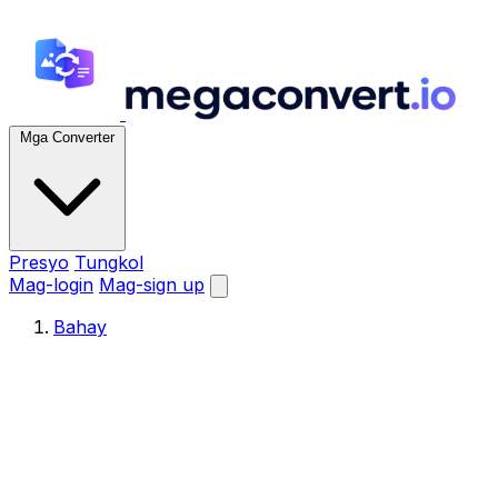
Mga Converter
Presyo
Tungkol
Mag-login
Mag-sign up
Bahay