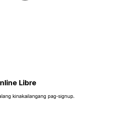
line Libre
alang kinakailangang pag-signup.