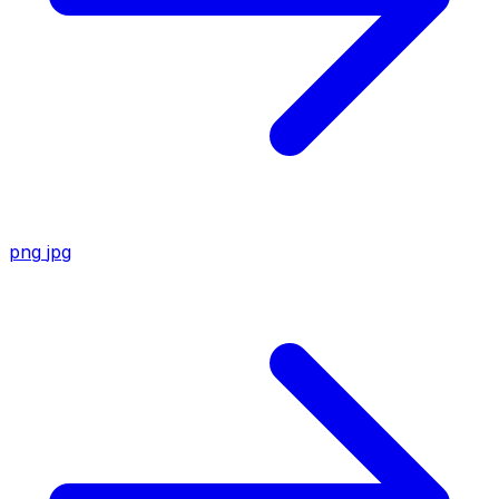
png
jpg