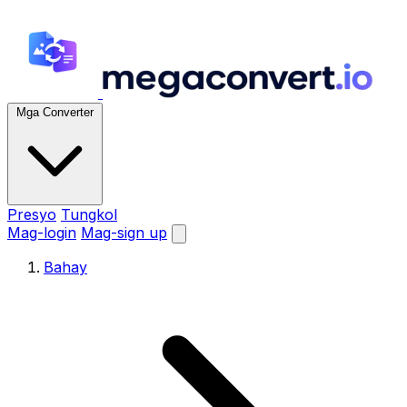
Mga Converter
Presyo
Tungkol
Mag-login
Mag-sign up
Bahay