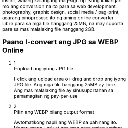
install, walang kailangang mag-sign up. Kung kailangan
mo ang conversion na ito para sa web development,
photography, graphic design, social media / pag-print,
agarang pinoproseso ito ng aming online converter.
Libre para sa mga file hanggang 25MB, na may suporta
para sa mas malalaking file hanggang 2GB.
Paano I-convert ang JPG sa WEBP
Online
1
I-upload ang iyong JPG file
I-click ang upload area o i-drag and drop ang iyong
JPG file. Ang mga file hanggang 25MB ay libre.
Ang mas malalaking file ay sinusuportahan sa
pamamagitan ng pay-per-use.
2
Piliin ang WEBP bilang output format
Awtomatikong napili ang WEBP sa pahinang ito.
Maaari mong i-adjust ang mga conversion settings