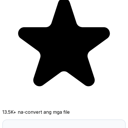
13.5K
+ na-convert ang mga file