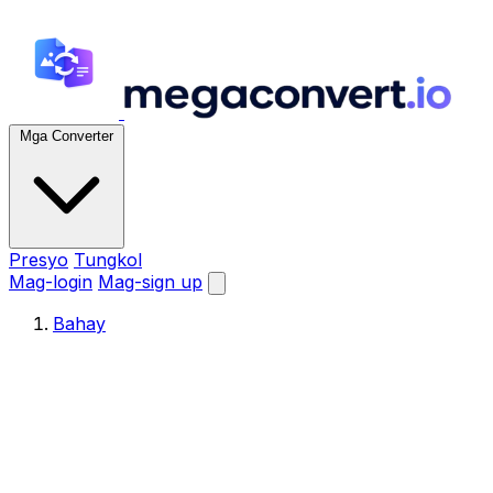
Mga Converter
Presyo
Tungkol
Mag-login
Mag-sign up
Bahay