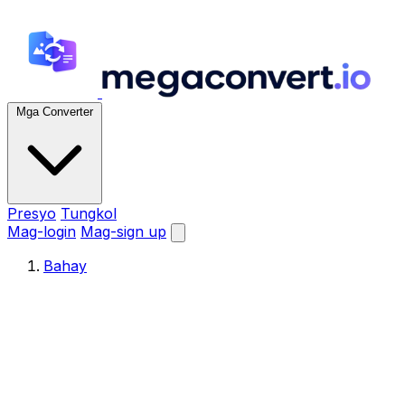
Mga Converter
Presyo
Tungkol
Mag-login
Mag-sign up
Bahay