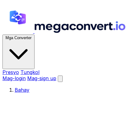
Mga Converter
Presyo
Tungkol
Mag-login
Mag-sign up
Bahay