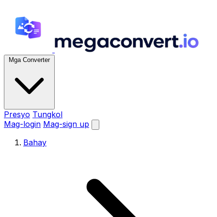
Mga Converter
Presyo
Tungkol
Mag-login
Mag-sign up
Bahay