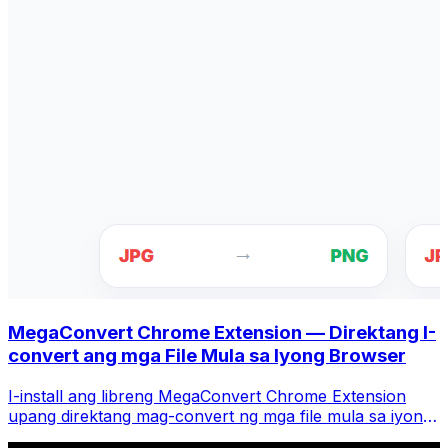
MegaConvert Chrome Extension — Direktang I-
convert ang mga File Mula sa Iyong Browser
I-install ang libreng MegaConvert Chrome Extension
upang direktang mag-convert ng mga file mula sa iyong
browser toolbar. I-right-click ang anumang file upang i-