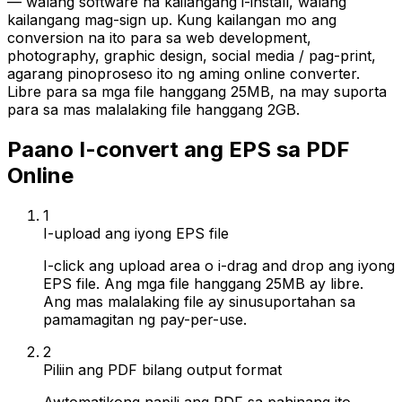
— walang software na kailangang i-install, walang
kailangang mag-sign up. Kung kailangan mo ang
conversion na ito para sa web development,
photography, graphic design, social media / pag-print,
agarang pinoproseso ito ng aming online converter.
Libre para sa mga file hanggang 25MB, na may suporta
para sa mas malalaking file hanggang 2GB.
Paano I-convert ang EPS sa PDF
Online
1
I-upload ang iyong EPS file
I-click ang upload area o i-drag and drop ang iyong
EPS file. Ang mga file hanggang 25MB ay libre.
Ang mas malalaking file ay sinusuportahan sa
pamamagitan ng pay-per-use.
2
Piliin ang PDF bilang output format
Awtomatikong napili ang PDF sa pahinang ito.