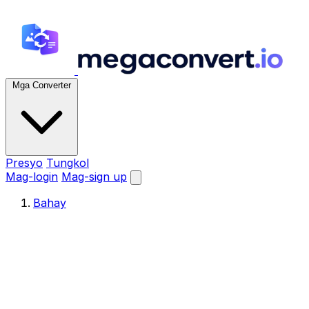
Mga Converter
Presyo
Tungkol
Mag-login
Mag-sign up
Bahay