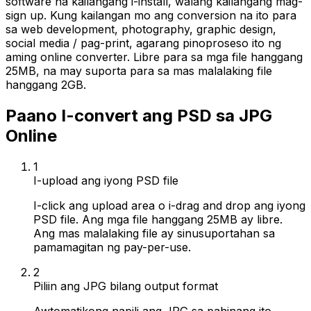
software na kailangang i-install, walang kailangang mag-
sign up. Kung kailangan mo ang conversion na ito para
sa web development, photography, graphic design,
social media / pag-print, agarang pinoproseso ito ng
aming online converter. Libre para sa mga file hanggang
25MB, na may suporta para sa mas malalaking file
hanggang 2GB.
Paano I-convert ang PSD sa JPG
Online
1
I-upload ang iyong PSD file
I-click ang upload area o i-drag and drop ang iyong
PSD file. Ang mga file hanggang 25MB ay libre.
Ang mas malalaking file ay sinusuportahan sa
pamamagitan ng pay-per-use.
2
Piliin ang JPG bilang output format
Awtomatikong napili ang JPG sa pahinang ito.