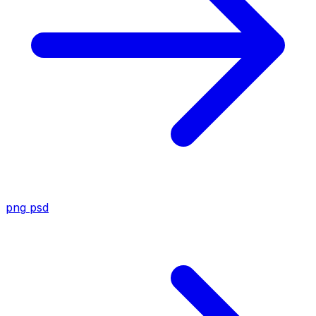
png
psd