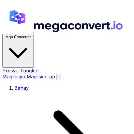
Mga Converter
Presyo
Tungkol
Mag-login
Mag-sign up
Bahay