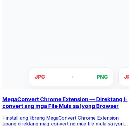
MegaConvert Chrome Extension — Direktang I-
convert ang mga File Mula sa Iyong Browser
I-install ang libreng MegaConvert Chrome Extension
upang direktang mag-convert ng mga file mula sa iyong
browser toolbar. I-right-click ang anumang file upang i-