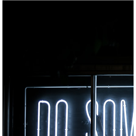
convert, i-access agad ang lahat ng tool mula sa
Chrome.