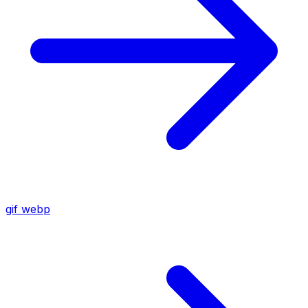
gif
webp