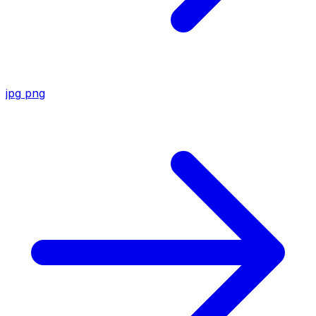
jpg
png