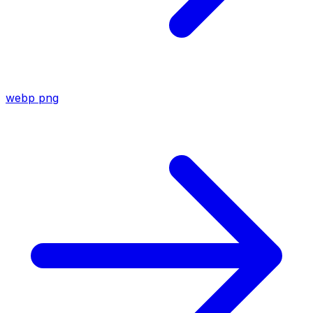
webp
png