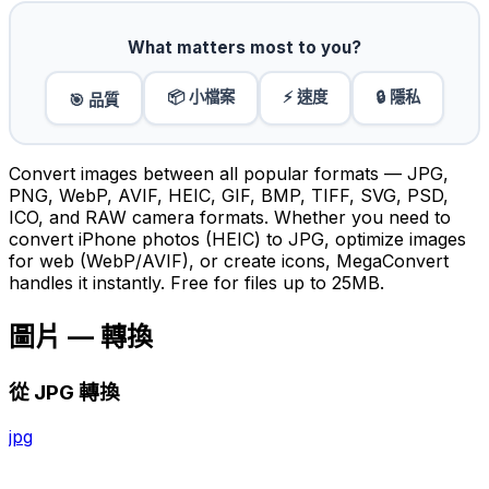
What matters most to you?
📦 小檔案
⚡ 速度
🔒 隱私
🎯 品質
Convert images between all popular formats — JPG,
PNG, WebP, AVIF, HEIC, GIF, BMP, TIFF, SVG, PSD,
ICO, and RAW camera formats. Whether you need to
convert iPhone photos (HEIC) to JPG, optimize images
for web (WebP/AVIF), or create icons, MegaConvert
handles it instantly. Free for files up to 25MB.
圖片 — 轉換
從 JPG 轉換
jpg