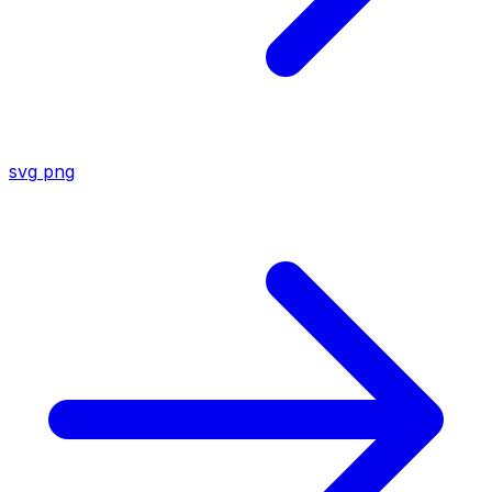
svg
png