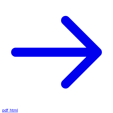
pdf
html