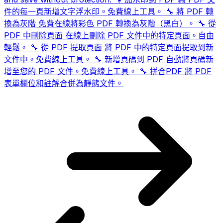
件的每一頁新增文字浮水印。免費線上工具。
🔧
將 PDF 轉
換為灰階
免費在線將彩色 PDF 轉換為灰階（黑白）。
🔧
從
PDF 中刪除頁面
在線上刪除 PDF 文件中的特定頁面。自由
輕鬆。
🔧
從 PDF 提取頁面
將 PDF 中的特定頁面提取到新
文件中。免費線上工具。
🔧
新增頁碼到 PDF
自動將頁碼新
增至您的 PDF 文件。免費線上工具。
🔧
拼合PDF
將 PDF
表單欄位和註解合併為靜態文件。