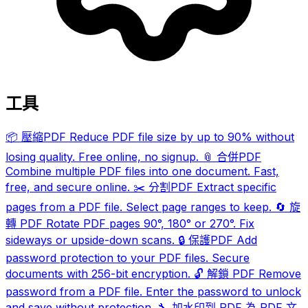
工具
📦
壓縮PDF
Reduce PDF file size by up to 90% without
losing quality. Free online, no signup.
📎
合併PDF
Combine multiple PDF files into one document. Fast,
free, and secure online.
✂️
分割PDF
Extract specific
pages from a PDF file. Select page ranges to keep.
🔄
旋
轉 PDF
Rotate PDF pages 90°, 180° or 270°. Fix
sideways or upside-down scans.
🔒
保護PDF
Add
password protection to your PDF files. Secure
documents with 256-bit encryption.
🔓
解鎖 PDF
Remove
password from a PDF file. Enter the password to unlock
and save without protection.
🔧
加水印到 PDF
為 PDF 文