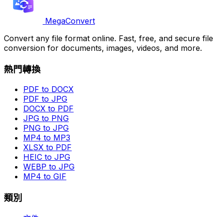
MegaConvert
Convert any file format online. Fast, free, and secure file
conversion for documents, images, videos, and more.
熱門轉換
PDF to DOCX
PDF to JPG
DOCX to PDF
JPG to PNG
PNG to JPG
MP4 to MP3
XLSX to PDF
HEIC to JPG
WEBP to JPG
MP4 to GIF
類別