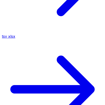
tsv
xlsx