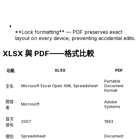
**Lock formatting** — PDF preserves exact
layout on every device, preventing accidental edits.
XLSX 與 PDF——格式比較
XLSX
PDF
功能
Portable
Microsoft Excel Open XML Spreadsheet
Document
全名
Format
開發
Adobe
Microsoft
Systems
者
首次
2007
1993
發布
Spreadsheet
Document
類別