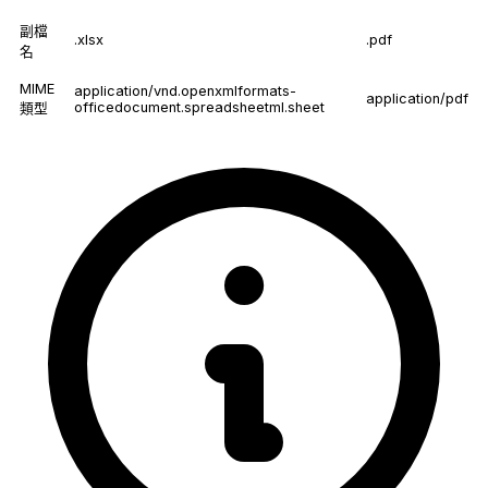
副檔
.xlsx
.pdf
名
MIME
application/vnd.openxmlformats-
application/pdf
officedocument.spreadsheetml.sheet
類型