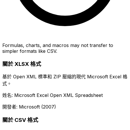
Formulas, charts, and macros may not transfer to
simpler formats like CSV.
關於 XLSX 格式
基於 Open XML 標準和 ZIP 壓縮的現代 Microsoft Excel 格
式。
姓名: Microsoft Excel Open XML Spreadsheet
開發者: Microsoft (2007)
關於 CSV 格式