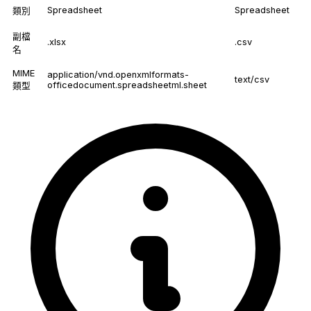
Spreadsheet
Spreadsheet
類別
副檔
.xlsx
.csv
名
MIME
application/vnd.openxmlformats-
text/csv
officedocument.spreadsheetml.sheet
類型