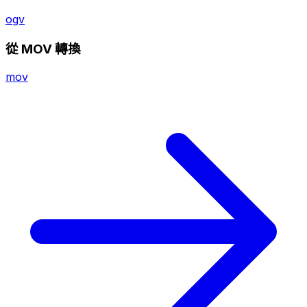
ogv
從 MOV 轉換
mov