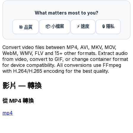
What matters most to you?
📦 小檔案
⚡ 速度
🔒 隱私
🎯 品質
Convert video files between MP4, AVI, MKV, MOV,
WebM, WMV, FLV and 15+ other formats. Extract audio
from video, convert to GIF, or change container format
for device compatibility. All conversions use FFmpeg
with H.264/H.265 encoding for the best quality.
影片 — 轉換
從 MP4 轉換
mp4