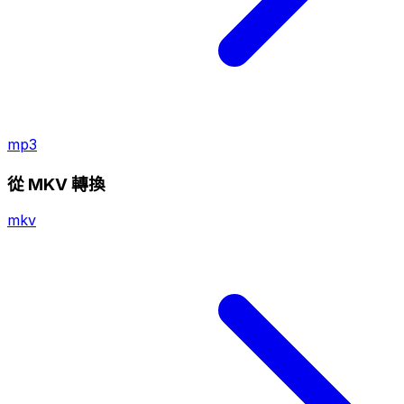
mp3
從 MKV 轉換
mkv