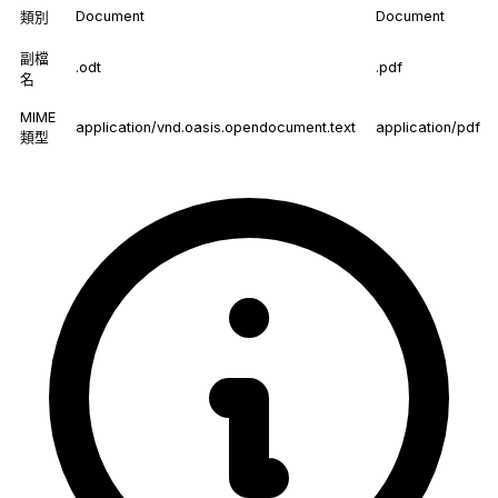
Document
Document
類別
副檔
.odt
.pdf
名
MIME
application/vnd.oasis.opendocument.text
application/pdf
類型