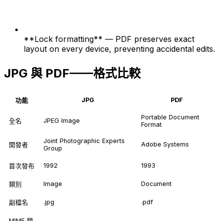
**Lock formatting** — PDF preserves exact
layout on every device, preventing accidental edits.
JPG 與 PDF——格式比較
JPG
PDF
功能
Portable Document
JPEG Image
全名
Format
Joint Photographic Experts
Adobe Systems
開發者
Group
1992
1993
首次發布
Image
Document
類別
.jpg
.pdf
副檔名
MIME 類