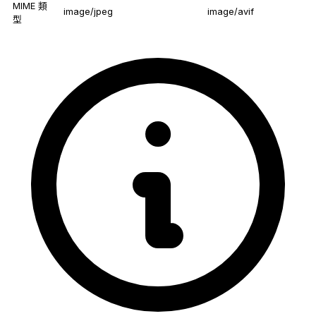
MIME 類
image/jpeg
image/avif
型