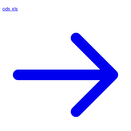
ods
xls