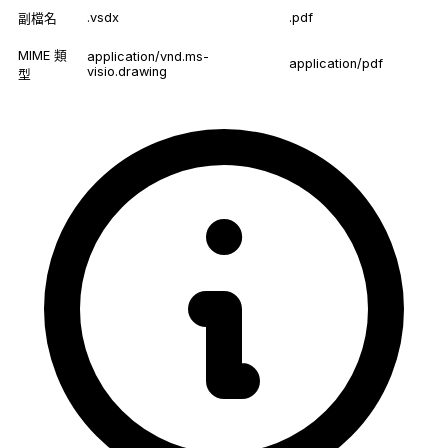
.vsdx
.pdf
副檔名
MIME 類
application/vnd.ms-
application/pdf
visio.drawing
型