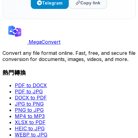
Telegram
Copy link
MegaConvert
Convert any file format online. Fast, free, and secure file
conversion for documents, images, videos, and more.
熱門轉換
PDF to DOCX
PDF to JPG
DOCX to PDF
JPG to PNG
PNG to JPG
MP4 to MP3
XLSX to PDF
HEIC to JPG
WEBP to JPG