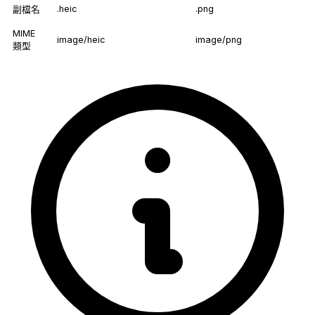
.heic
.png
副檔名
MIME
image/heic
image/png
類型