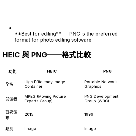
**Best for editing** — PNG is the preferred
format for photo editing software.
HEIC 與 PNG——格式比較
HEIC
PNG
功能
High Efficiency Image
Portable Network
全名
Container
Graphics
MPEG (Moving Picture
PNG Development
開發者
Experts Group)
Group (W3C)
首次發
2015
1996
布
Image
Image
類別