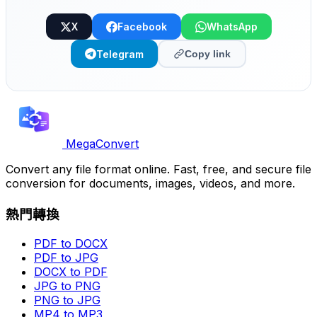
X
Facebook
WhatsApp
Telegram
Copy link
MegaConvert
Convert any file format online. Fast, free, and secure file
conversion for documents, images, videos, and more.
熱門轉換
PDF to DOCX
PDF to JPG
DOCX to PDF
JPG to PNG
PNG to JPG
MP4 to MP3