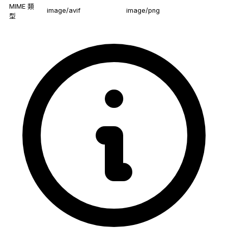
MIME 類
image/avif
image/png
型