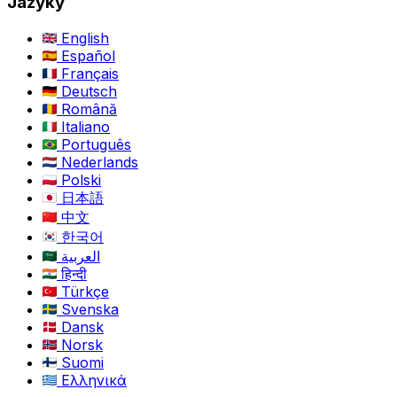
Jazyky
English
Español
Français
Deutsch
Română
Italiano
Português
Nederlands
Polski
日本語
中文
한국어
العربية
हिन्दी
Türkçe
Svenska
Dansk
Norsk
Suomi
Ελληνικά