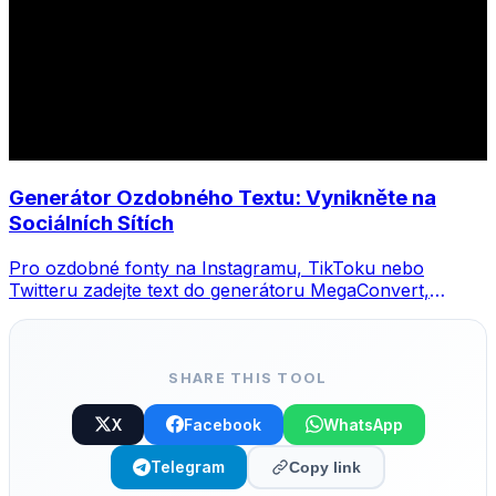
Generátor Ozdobného Textu: Vynikněte na
Sociálních Sítích
Pro ozdobné fonty na Instagramu, TikToku nebo
Twitteru zadejte text do generátoru MegaConvert,
vyberte styl a zkopírujte.
SHARE THIS TOOL
X
Facebook
WhatsApp
Telegram
Copy link