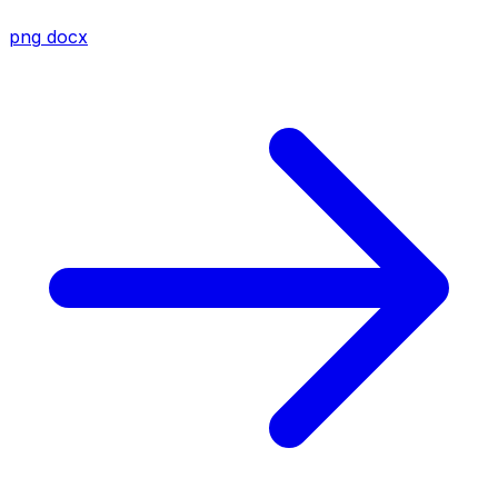
png
docx