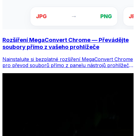
Rozšíření MegaConvert Chrome — Převádějte
soubory přímo z vašeho prohlížeče
Nainstalujte si bezplatné rozšíření MegaConvert Chrome
pro převod souborů přímo z panelu nástrojů prohlížeče.
Klikněte pravým tlačítkem na libovolný soubor, který
chcete převést, a získáte okamžitý přístup ke všem
nástrojům z Chromu.