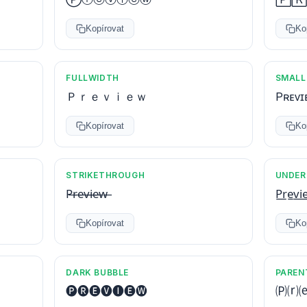
Kopírovat
Ko
FULLWIDTH
SMALL
Ｐｒｅｖｉｅｗ
Pʀᴇᴠɪ
Kopírovat
Ko
STRIKETHROUGH
UNDER
P̶r̶e̶v̶i̶e̶w̶
P̲r̲e̲v̲i̲
Kopírovat
Ko
DARK BUBBLE
PAREN
🅟🅡🅔🅥🅘🅔🅦
🄟⒭