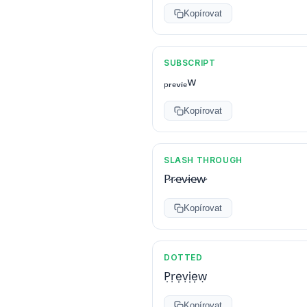
Kopírovat
SUBSCRIPT
ₚᵣₑᵥᵢₑw
Kopírovat
SLASH THROUGH
P̷r̷e̷v̷i̷e̷w̷
Kopírovat
DOTTED
P̣ṛẹṿịẹẉ
Kopírovat