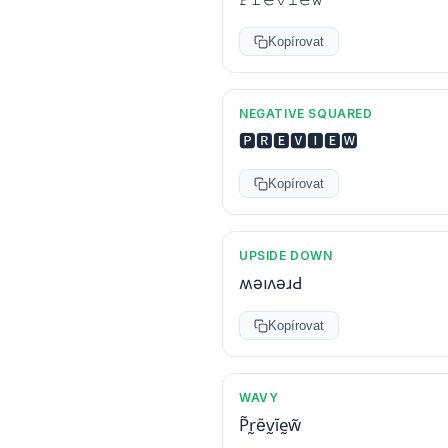
Kopírovat
NEGATIVE SQUARED
🅿🆁🅴🆅🅸🅴🆆
Kopírovat
UPSIDE DOWN
ʍǝıʌǝɹԀ
Kopírovat
WAVY
P̃r̰ẽv̰ĩḛw̃