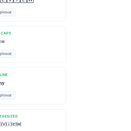
pírovat
 CAPS
ᴇᴡ
pírovat
LINE
e̲w̲
pírovat
THESIZED
⒠⒱⒤⒠⒲