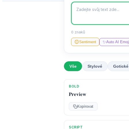
0 znaků
✨
😊
Sentiment
Auto AI Emoj
Vše
Stylové
Gotické
BOLD
𝐏𝐫𝐞𝐯𝐢𝐞𝐰
Kopírovat
SCRIPT