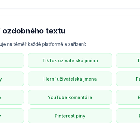
tí ozdobného textu
je na téměř každé platformě a zařízení:
TikTok uživatelská jména
T
y
Herní uživatelská jména
F
y
YouTube komentáře
y
Pinterest piny