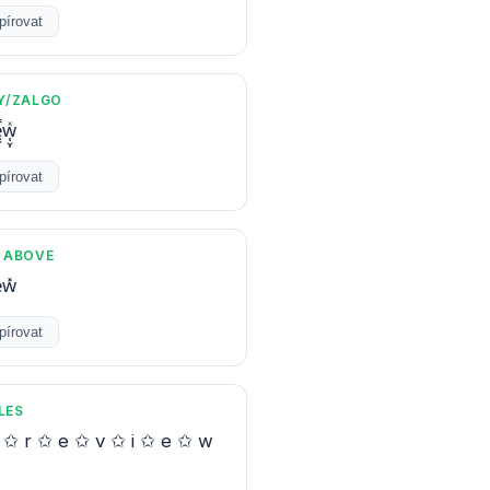
pírovat
Y/ZALGO
e̼̫̿ͅw̜̬̩ͯ
pírovat
 ABOVE
e̽w̽
pírovat
LES
✩ r ✩ e ✩ v ✩ i ✩ e ✩ w