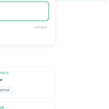
Vymazat
TALIC
𝒘
pírovat
UR