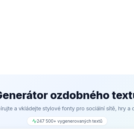
Generátor ozdobného text
rujte a vkládejte stylové fonty pro sociální sítě, hry a 
247 500+ vygenerovaných textů