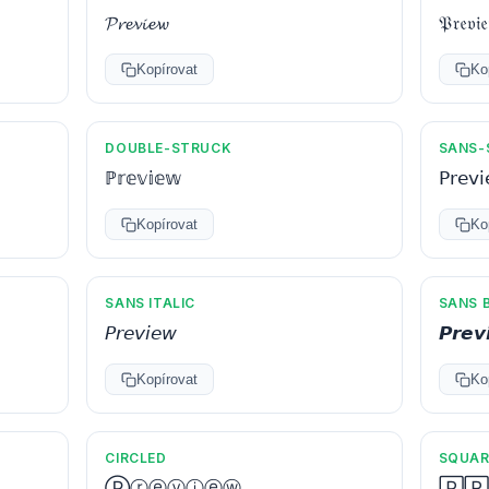
𝓟𝓻𝓮𝓿𝓲𝓮𝔀
𝔓𝔯𝔢𝔳𝔦
Kopírovat
Ko
DOUBLE-STRUCK
SANS-
ℙ𝕣𝕖𝕧𝕚𝕖𝕨
𝖯𝗋𝖾𝗏
Kopírovat
Ko
SANS ITALIC
SANS B
𝘗𝘳𝘦𝘷𝘪𝘦𝘸
𝙋𝙧𝙚𝙫
Kopírovat
Ko
CIRCLED
SQUAR
Ⓟⓡⓔⓥⓘⓔⓦ
🄿🅁