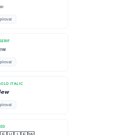
𝔴
pírovat
SERIF
𝖾𝗐
pírovat
OLD ITALIC
𝙞𝙚𝙬
pírovat
ED
🄴🅅🄸🄴🅆