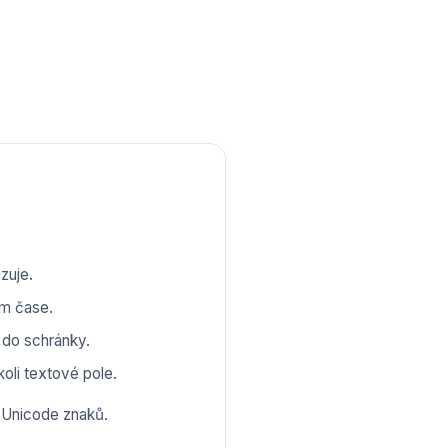
zuje.
ém čase.
e do schránky.
koli textové pole.
í Unicode znaků.