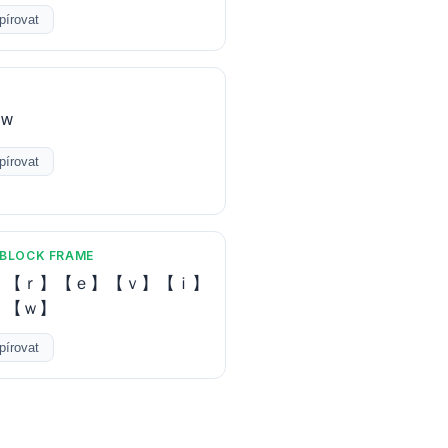
pírovat
ᴇᴡ
pírovat
 BLOCK FRAME
】【ｒ】【ｅ】【ｖ】【ｉ】
】【ｗ】
pírovat