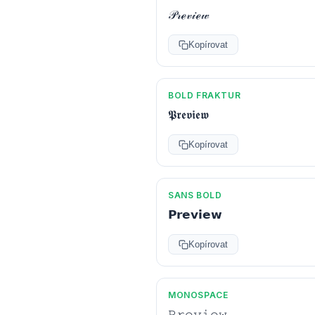
𝒫𝓇ℯ𝓋𝒾ℯ𝓌
Kopírovat
BOLD FRAKTUR
𝕻𝖗𝖊𝖛𝖎𝖊𝖜
Kopírovat
SANS BOLD
𝗣𝗿𝗲𝘃𝗶𝗲𝘄
Kopírovat
MONOSPACE
𝙿𝚛𝚎𝚟𝚒𝚎𝚠