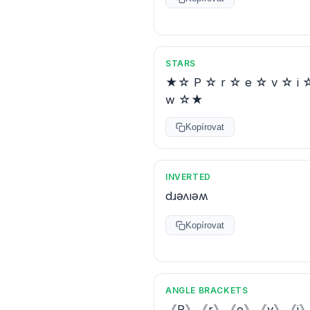
STARS
★☆ P ☆ r ☆ e ☆ v ☆ i 
w ☆★
Kopírovat
INVERTED
dɹǝʌıǝʍ
Kopírovat
ANGLE BRACKETS
《P》《r》《e》《v》《i