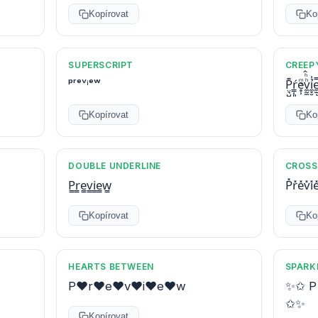
Kopírovat
Ko
SUPERSCRIPT
CREEP
ᵖʳᵉᵛⁱᵉʷ
P̤͉̺͊ŕ͇̜͈e̥̹ͫͅv̼̰̼ͪͪ̂ỉ̼̞̮͗
Kopírovat
Ko
DOUBLE UNDERLINE
CROSS
P̳r̳e̳v̳i̳e̳w̳
P̽r̽e̽v̽i̽
Kopírovat
Ko
HEARTS BETWEEN
SPARK
P♥r♥e♥v♥i♥e♥w
✨✩ P 
✩✨
Kopírovat