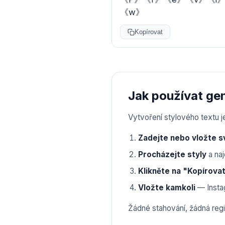
《w》
Kopírovat
Jak používat ge
Vytvoření stylového textu j
Zadejte nebo vložte s
Procházejte styly
a naj
Klikněte na "Kopírova
Vložte kamkoli
— Instag
Žádné stahování, žádná regi