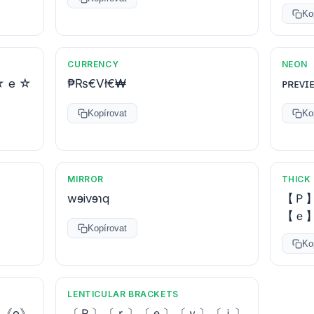
Ko
CURRENCY
NEON
☆ e ☆
₱₨€Vł€₩
ᴘʀᴇᴠɪ
Kopírovat
Ko
MIRROR
THICK
wɘivɘɿq
【Ｐ
【ｅ
Kopírovat
Ko
LENTICULAR BRACKETS
》《e》
〔Ｐ〕〔ｒ〕〔ｅ〕〔ｖ〕〔ｉ〕