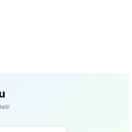
u
další