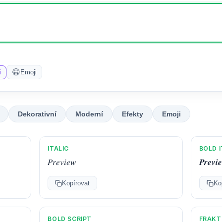
😀
i
Emoji
Dekorativní
Moderní
Efekty
Emoji
ITALIC
BOLD I
𝑃𝑟𝑒𝑣𝑖𝑒𝑤
𝑷𝒓𝒆𝒗𝒊
Kopírovat
Ko
BOLD SCRIPT
FRAKT