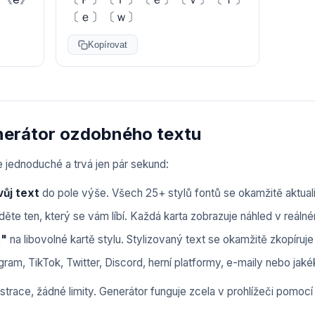
〔ｅ〕〔ｗ〕
Kopírovat
nerátor ozdobného textu
e jednoduché a trvá jen pár sekund:
vůj text
do pole výše. Všech 25+ stylů fontů se okamžitě aktuali
děte ten, který se vám líbí. Každá karta zobrazuje náhled v reáln
t"
na libovolné kartě stylu. Stylizovaný text se okamžitě zkopíruj
ram, TikTok, Twitter, Discord, herní platformy, e-maily nebo jaké
strace, žádné limity. Generátor funguje zcela v prohlížeči pomoc