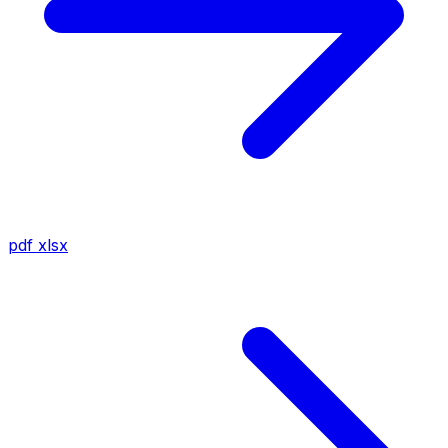
pdf
xlsx