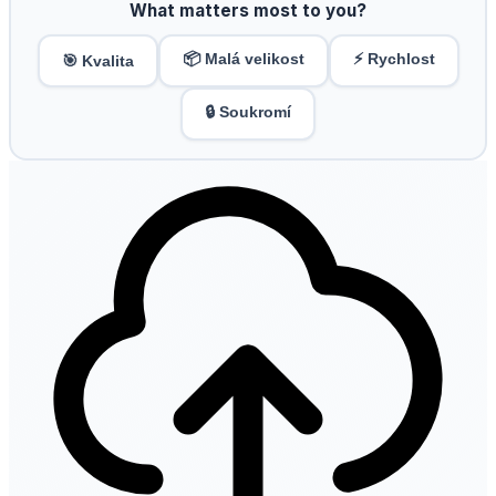
What matters most to you?
📦 Malá velikost
⚡ Rychlost
🎯 Kvalita
🔒 Soukromí