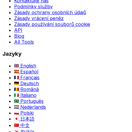
Kontaktujte nás
Podmínky služby
Zásady ochrany osobních údajů
Zásady vrácení peněz
Zásady používání souborů cookie
API
Blog
All Tools
Jazyky
English
Español
Français
Deutsch
Română
Italiano
Português
Nederlands
Polski
日本語
中文
한국어