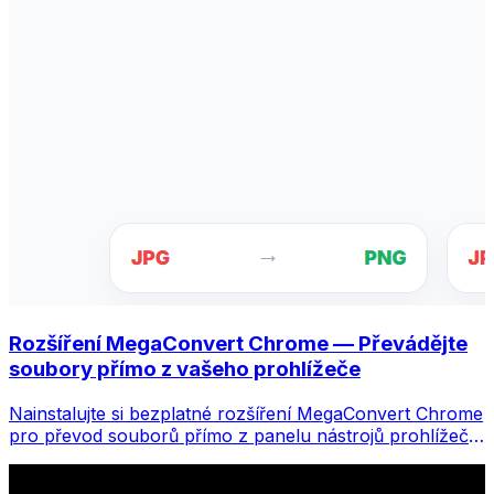
Rozšíření MegaConvert Chrome — Převádějte
soubory přímo z vašeho prohlížeče
Nainstalujte si bezplatné rozšíření MegaConvert Chrome
pro převod souborů přímo z panelu nástrojů prohlížeče.
Klikněte pravým tlačítkem na libovolný soubor, který
chcete převést, a získáte okamžitý přístup ke všem