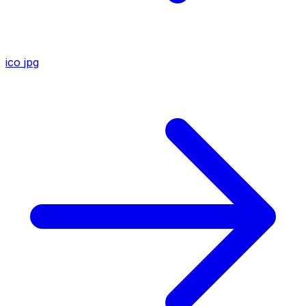
ico
jpg