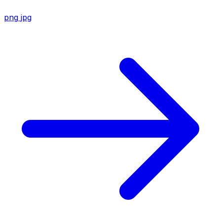
png
jpg