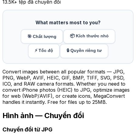
13.5K
+ tệp đã chuyển đổi
What matters most to you?
📦 Kích thước nhỏ
🎯 Chất lượng
⚡ Tốc độ
🔒 Quyền riêng tư
Convert images between all popular formats — JPG,
PNG, WebP, AVIF, HEIC, GIF, BMP, TIFF, SVG, PSD,
ICO, and RAW camera formats. Whether you need to
convert iPhone photos (HEIC) to JPG, optimize images
for web (WebP/AVIF), or create icons, MegaConvert
handles it instantly. Free for files up to 25MB.
Hình ảnh — Chuyển đổi
Chuyển đổi từ JPG