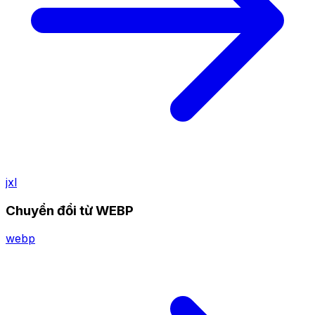
jxl
Chuyển đổi từ WEBP
webp