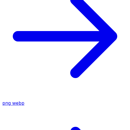
png
webp