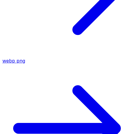
webp
png