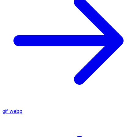
gif
webp