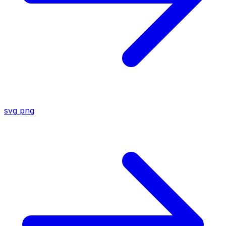
svg
png