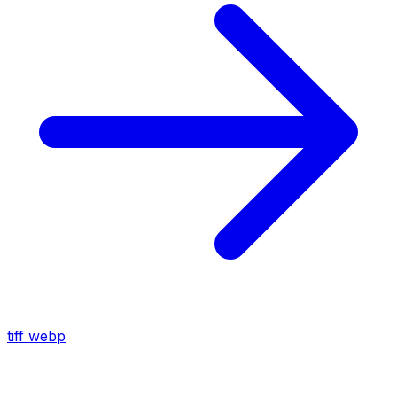
tiff
webp