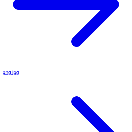
png
jpg