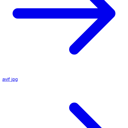
avif
jpg