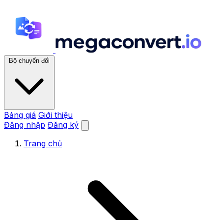
Bộ chuyển đổi
Bảng giá
Giới thiệu
Đăng nhập
Đăng ký
Trang chủ