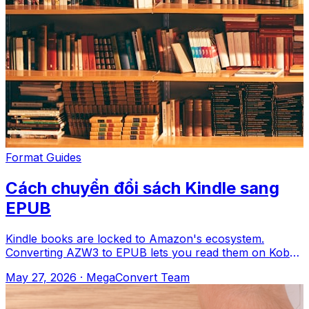
Format Guides
Cách chuyển đổi sách Kindle sang
EPUB
Kindle books are locked to Amazon's ecosystem.
Converting AZW3 to EPUB lets you read them on Kobo,
Apple Books, or any e-reader. MegaConvert
May 27, 2026
·
MegaConvert Team