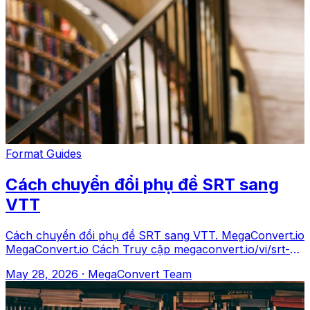
Format Guides
Cách chuyển đổi phụ đề SRT sang
VTT
Cách chuyển đổi phụ đề SRT sang VTT. MegaConvert.io
MegaConvert.io Cách Truy cập megaconvert.io/vi/srt-
sang-vtt. .srt → .vtt Tại sao HTM
May 28, 2026
·
MegaConvert Team