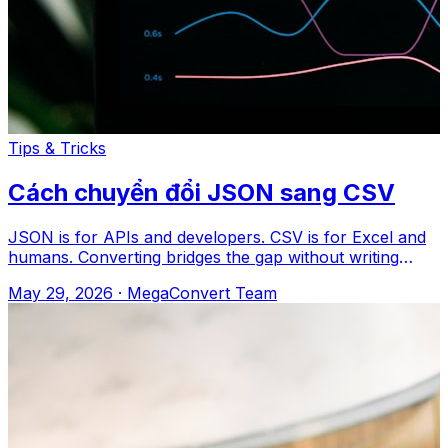
Tips & Tricks
Cách chuyển đổi JSON sang CSV
JSON is for APIs and developers. CSV is for Excel and
humans. Converting bridges the gap without writing
code. MegaConvert.io Cách Truy cậ
May 29, 2026
·
MegaConvert Team