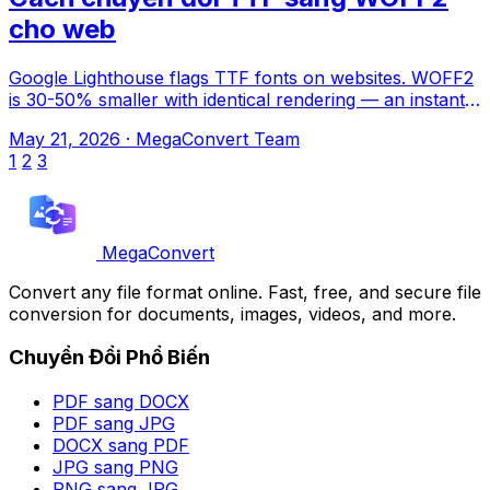
cho web
Google Lighthouse flags TTF fonts on websites. WOFF2
is 30-50% smaller with identical rendering — an instant
performance win. MegaConvert.io
May 21, 2026
·
MegaConvert Team
1
2
3
MegaConvert
Convert any file format online. Fast, free, and secure file
conversion for documents, images, videos, and more.
Chuyển Đổi Phổ Biến
PDF sang DOCX
PDF sang JPG
DOCX sang PDF
JPG sang PNG
PNG sang JPG