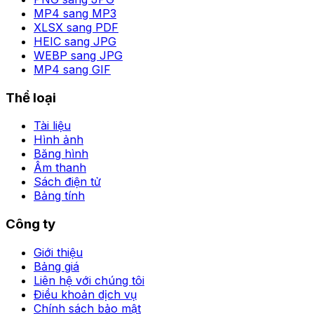
MP4 sang MP3
XLSX sang PDF
HEIC sang JPG
WEBP sang JPG
MP4 sang GIF
Thể loại
Tài liệu
Hình ảnh
Băng hình
Âm thanh
Sách điện tử
Bảng tính
Công ty
Giới thiệu
Bảng giá
Liên hệ với chúng tôi
Điều khoản dịch vụ
Chính sách bảo mật