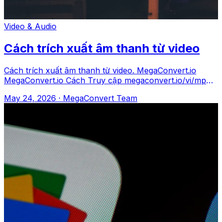
Video & Audio
Cách trích xuất âm thanh từ video
Cách trích xuất âm thanh từ video. MegaConvert.io
MegaConvert.io Cách Truy cập megaconvert.io/vi/mp4-
sang-mp3. .mp4 → .mp3 Tại sao Podca
May 24, 2026
·
MegaConvert Team