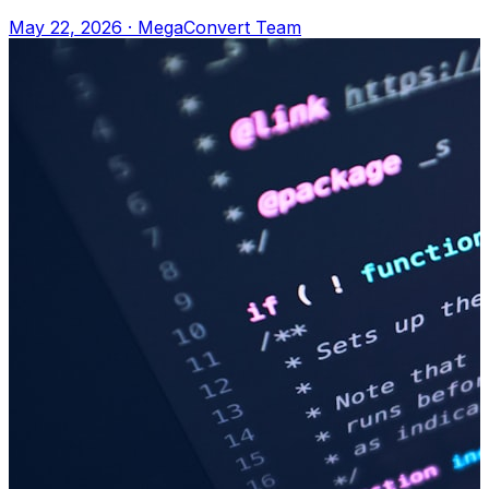
sang-pdf. .md → .pdf Tại sao Documen
May 22, 2026
·
MegaConvert Team