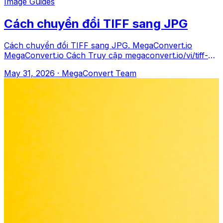
Image Guides
Cách chuyển đổi TIFF sang JPG
Cách chuyển đổi TIFF sang JPG. MegaConvert.io
MegaConvert.io Cách Truy cập megaconvert.io/vi/tiff-
sang-jpg. .tiff → .jpg Tại sao File si
May 31, 2026
·
MegaConvert Team