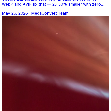
WebP and AVIF fix that — 25-50% smaller with zero
visible difference. MegaConvert.io Cách
May 26, 2026
·
MegaConvert Team