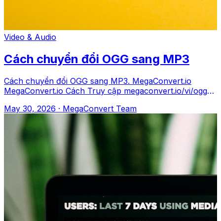
Video & Audio
Cách chuyển đổi OGG sang MP3
Cách chuyển đổi OGG sang MP3. MegaConvert.io
MegaConvert.io Cách Truy cập megaconvert.io/vi/ogg-
sang-mp3. .ogg → .mp3 Tại sao Compatibil
May 30, 2026
·
MegaConvert Team