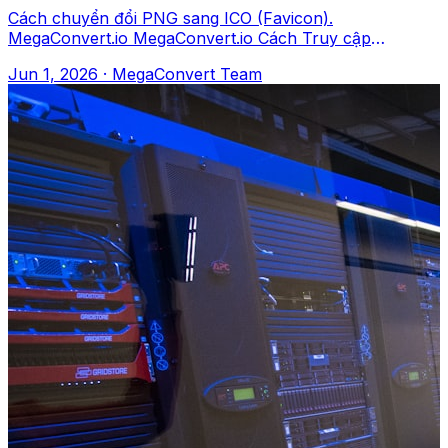
Cách chuyển đổi PNG sang ICO (Favicon).
MegaConvert.io MegaConvert.io Cách Truy cập
megaconvert.io/vi/png-sang-ico. .png → .ico Tại sao
Jun 1, 2026
·
MegaConvert Team