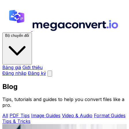
Bộ chuyển đổi
Bảng giá
Giới thiệu
Đăng nhập
Đăng ký
Blog
Tips, tutorials and guides to help you convert files like a
pro.
All
PDF Tips
Image Guides
Video & Audio
Format Guides
Tips & Tricks