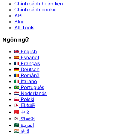
Chính sách hoàn tiền
Chính sách cookie
API
Blog
All Tools
Ngôn ngữ
English
Español
Français
Deutsch
Română
Italiano
Português
Nederlands
Polski
日本語
中文
한국어
العربية
हिन्दी