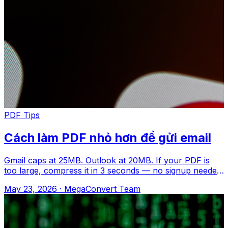
PDF Tips
Cách làm PDF nhỏ hơn để gửi email
Gmail caps at 25MB. Outlook at 20MB. If your PDF is
too large, compress it in 3 seconds — no signup needed.
MegaConvert.io Cách Truy cập m
May 23, 2026
·
MegaConvert Team