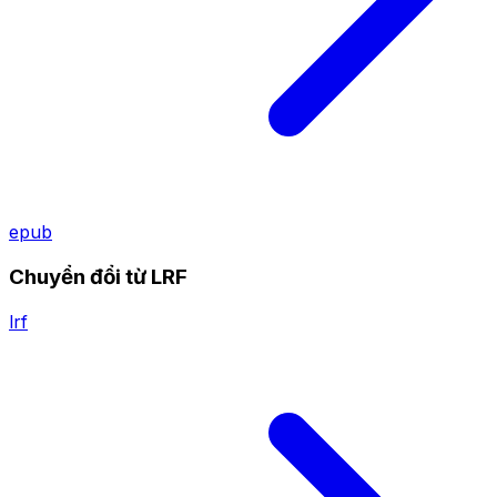
epub
Chuyển đổi từ LRF
lrf