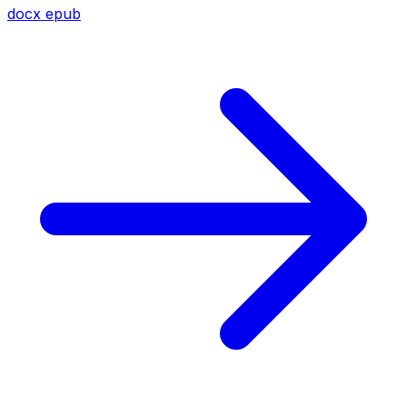
docx
epub