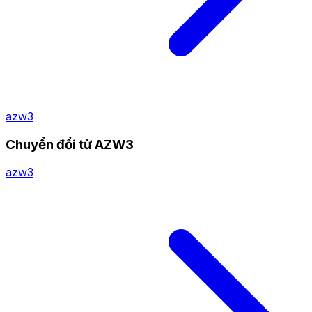
azw3
Chuyển đổi từ AZW3
azw3