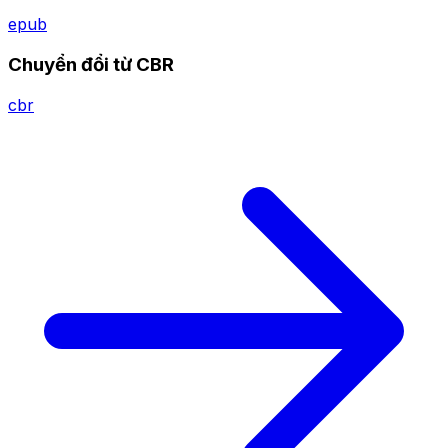
epub
Chuyển đổi từ CBR
cbr