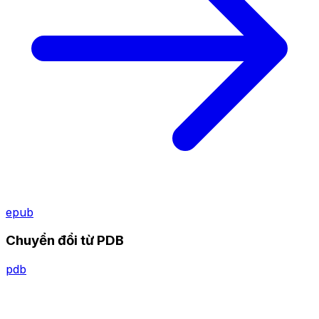
epub
Chuyển đổi từ PDB
pdb