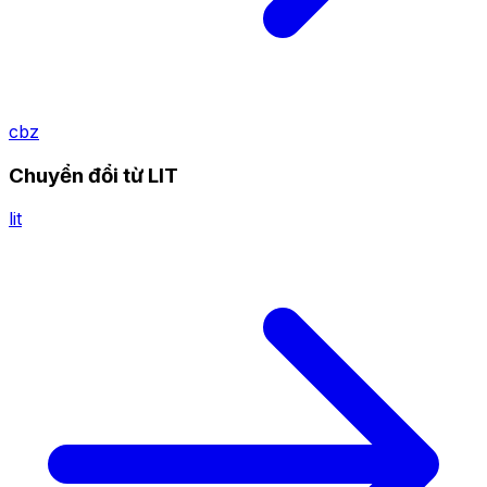
cbz
Chuyển đổi từ LIT
lit