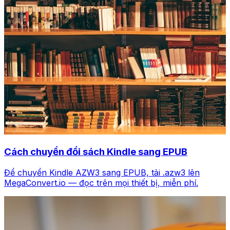
Cách chuyển đổi sách Kindle sang EPUB
Để chuyển Kindle AZW3 sang EPUB, tải .azw3 lên
MegaConvert.io — đọc trên mọi thiết bị, miễn phí.