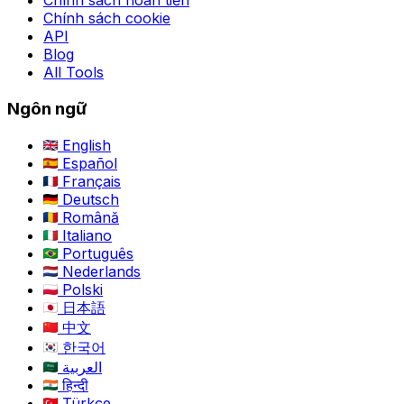
Chính sách hoàn tiền
Chính sách cookie
API
Blog
All Tools
Ngôn ngữ
English
Español
Français
Deutsch
Română
Italiano
Português
Nederlands
Polski
日本語
中文
한국어
العربية
हिन्दी
Türkçe