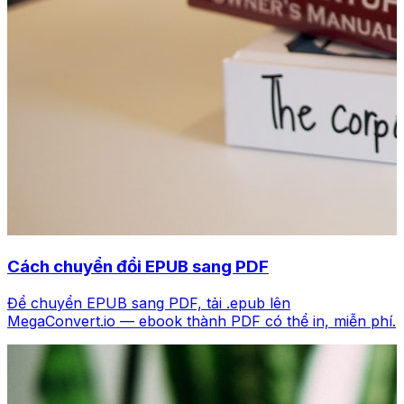
Cách chuyển đổi EPUB sang PDF
Để chuyển EPUB sang PDF, tải .epub lên
MegaConvert.io — ebook thành PDF có thể in, miễn phí.