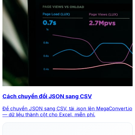
Cách chuyển đổi JSON sang CSV
Để chuyển JSON sang CSV, tải .json lên MegaConvert.io
— dữ liệu thành cột cho Excel, miễn phí.