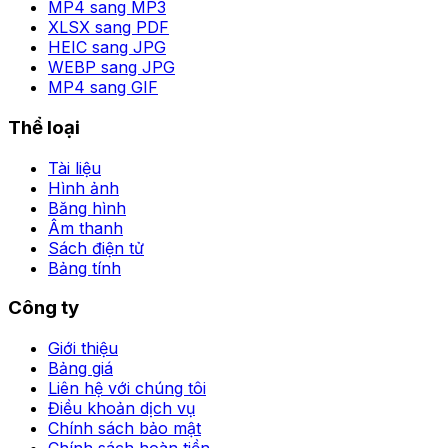
MP4 sang MP3
XLSX sang PDF
HEIC sang JPG
WEBP sang JPG
MP4 sang GIF
Thể loại
Tài liệu
Hình ảnh
Băng hình
Âm thanh
Sách điện tử
Bảng tính
Công ty
Giới thiệu
Bảng giá
Liên hệ với chúng tôi
Điều khoản dịch vụ
Chính sách bảo mật