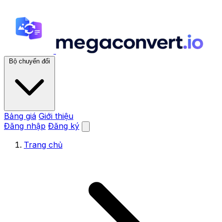
Bộ chuyển đổi
Bảng giá
Giới thiệu
Đăng nhập
Đăng ký
Trang chủ