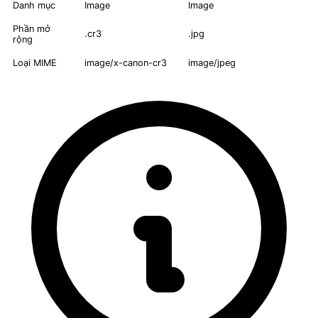
Danh mục
Image
Image
Phần mở
.cr3
.jpg
rộng
Loại MIME
image/x-canon-cr3
image/jpeg