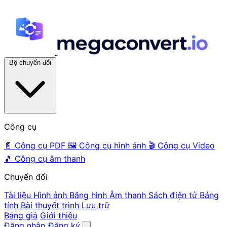
Bộ chuyển đổi
Công cụ
📄
Công cụ PDF
🖼️
Công cụ hình ảnh
🎬
Công cụ Video
🎵
Công cụ âm thanh
Chuyển đổi
Tài liệu
Hình ảnh
Băng hình
Âm thanh
Sách điện tử
Bảng
tính
Bài thuyết trình
Lưu trữ
Bảng giá
Giới thiệu
Đăng nhập
Đăng ký