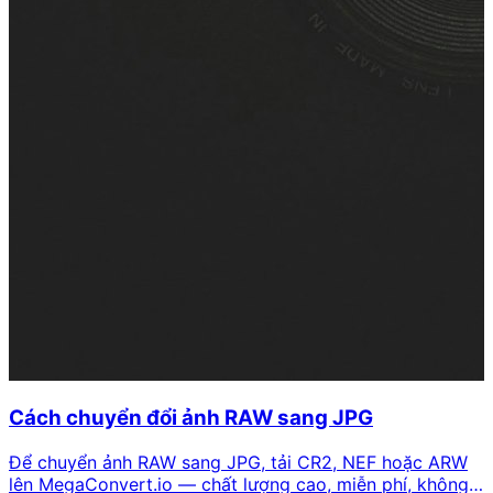
Cách chuyển đổi ảnh RAW sang JPG
Để chuyển ảnh RAW sang JPG, tải CR2, NEF hoặc ARW
lên MegaConvert.io — chất lượng cao, miễn phí, không