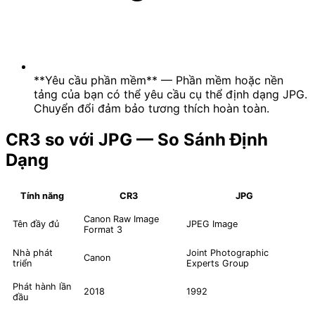
**Yêu cầu phần mềm** — Phần mềm hoặc nền
tảng của bạn có thể yêu cầu cụ thể định dạng JPG.
Chuyển đổi đảm bảo tương thích hoàn toàn.
CR3 so với JPG — So Sánh Định
Dạng
Tính năng
CR3
JPG
Canon Raw Image
Tên đầy đủ
JPEG Image
Format 3
Nhà phát
Joint Photographic
Canon
triển
Experts Group
Phát hành lần
2018
1992
đầu