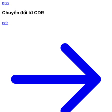
eps
Chuyển đổi từ CDR
cdr