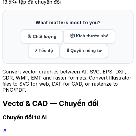
13.5K
+ tệp đã chuyển đổi
What matters most to you?
📦 Kích thước nhỏ
🎯 Chất lượng
⚡ Tốc độ
🔒 Quyền riêng tư
Convert vector graphics between AI, SVG, EPS, DXF,
CDR, WMF, EMF and raster formats. Convert Illustrator
files to SVG for web, DXF for CAD, or rasterize to
PNG/PDF.
Vectơ & CAD — Chuyển đổi
Chuyển đổi từ AI
ai