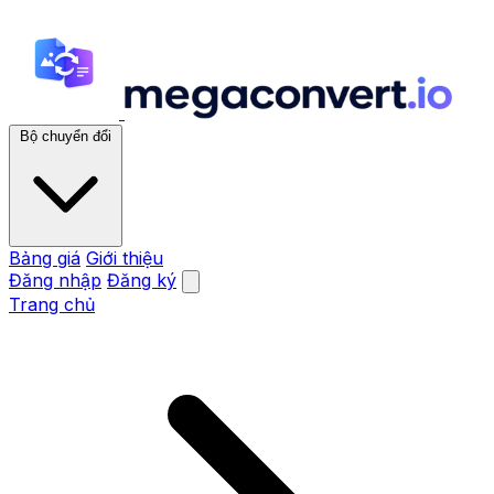
Bộ chuyển đổi
Bảng giá
Giới thiệu
Đăng nhập
Đăng ký
Trang chủ