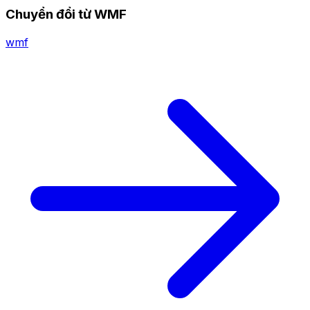
Chuyển đổi từ WMF
wmf