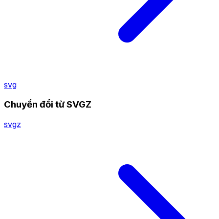
svg
Chuyển đổi từ SVGZ
svgz